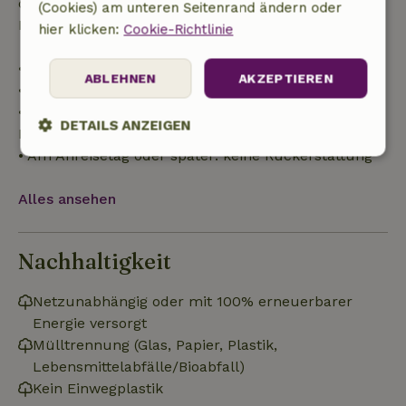
der Reisekosten und eine 100-prozentige
(Cookies) am unteren Seitenrand ändern oder
Rückerstattung der Anzahlung:
hier klicken:
Cookie-Richtlinie
• Bis zu 42 Tage vor Anreise: 70 % Rückerstattung
ABLEHNEN
AKZEPTIEREN
• 42–28 Tage vor Anreise: 40 % Rückerstattung
• 28 Tage bis einschließlich des Anreisetags: 10 %
DETAILS ANZEIGEN
Rückerstattung
• Am Anreisetag oder später: keine Rückerstattung
Unbedingt
Performance
Targeting
erforderlich
Alles ansehen
Funktionalität
Unklassifizierte
Nachhaltigkeit
Netzunabhängig oder mit 100% erneuerbarer
Energie versorgt
Mülltrennung (Glas, Papier, Plastik,
Lebensmittelabfälle/Bioabfall)
Unbedingt erforderlich
Performance
Targeting
Kein Einwegplastik
Funktionalität
Unklassifizierte