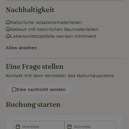
erforderlich
Nachhaltigkeit
Natürliche Isolationsmaterialien
Funktionalität
Unklassifizierte
Gebaut mit natürlichen Baumaterialien
Lebensmittelabfälle werden minimiert
Alles ansehen
Eine Frage stellen
Unbedingt erforderlich
Performance
Targeting
Kontakt mit dem Vermieter des Naturhäuschens
Funktionalität
Unklassifizierte
Unbedingt erforderliche Cookies ermöglichen wesentliche
Eine nachricht senden
Kernfunktionen der Website wie die Benutzeranmeldung und
die Kontoverwaltung. Ohne die unbedingt erforderlichen
Cookies kann die Website nicht ordnungsgemäß verwendet
Buchung starten
werden.
Name
Anbieter
/
Domäne
Ablaufdatum
Besch
CookieScriptConsent
CookieScript
4 Wochen 2
Diese
.naturhaeuschen.de
Tage
Cooki