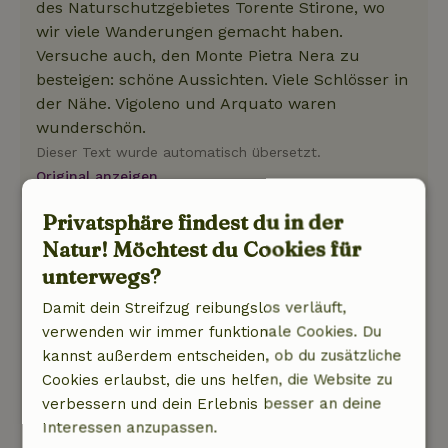
des Naturschutzgebietes Torente Stirone, wo
wir viele Wanderungen gemacht haben.
Versuche auch, den Monte Pietra Nera zu
besteigen: schöne Aussichten. Viele Schlösser in
der Nähe. Vigoleno und Arquato waren
wunderschön.
Dieser Text wurde automatisch übersetzt.
Original anzeigen.
Privatsphäre findest du in der
Melanie
Natur! Möchtest du Cookies für
15. August 2024
unterwegs?
Allgemeine Bewertung: 10
/10
Damit dein Streifzug reibungslos verläuft,
Wir kommen jederzeit wieder.
verwenden wir immer funktionale Cookies. Du
Natur, Ruhe & Freiraum: 5
/5
kannst außerdem entscheiden, ob du zusätzliche
Es war wunderschön. Ruhe, absolute Ruhe.
Cookies erlaubst, die uns helfen, die Website zu
Anna hat uns liebevoll empfangen. Es ist sehr
verbessern und dein Erlebnis besser an deine
abgelegen, genau was wir wollten. Aber man
Interessen anzupassen.
sollte schon einiges mitbringen an