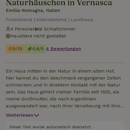
Naturhäuschen in Vernasca
Emilia-Romagna, Italien
Freistehend | Alleinstehend | Landhaus
4 Personen
1 Schlafzimmer
Haustiere nicht gestattet
9/10
4,8/5
4 Bewertungen
Ein Haus mitten in der Natur in einem alten Hof,
hier kannst du den Geschmack vergangener Zeiten
schmecken und in direktem Kontakt mit der Natur
sein. Das Haus gehört meiner Familie seit 1925, als
meine Großmutter, die nach Argentinien
ausgewandert war, nach ihrer Verwitwung mit ihren
vier Kindern nach Italien zurückkehrte. Es ist ein
Weiterlesen
bescheidenes, aber solides Haus, das sich an eine
Felswand lehnt, was ihm die Besonderheit verleiht,
Dieser Text wurde automatisch übersetzt.