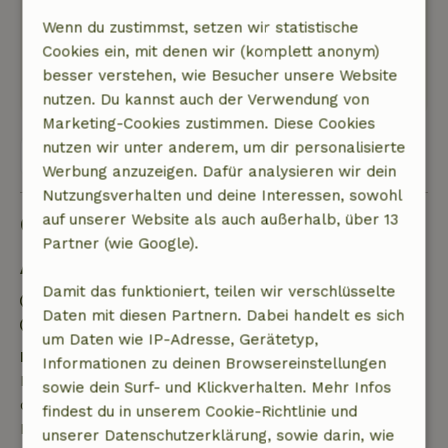
Lebensmitteln, nächste Einkaufsgelegenheit ist
Wenn du zustimmst, setzen wir statistische
weiter weg. Wir hatten alles dabei... Kaffee, Brot,
Cookies ein, mit denen wir (komplett anonym)
Getränke, Pasta usw eigentlich wie beim
besser verstehen, wie Besucher unsere Website
Camping. Bett war sehr bequem.
nutzen. Du kannst auch der Verwendung von
Marketing-Cookies zustimmen. Diese Cookies
nutzen wir unter anderem, um dir personalisierte
Alle 4 Bewertungen anzeigen
Werbung anzuzeigen. Dafür analysieren wir dein
Nutzungsverhalten und deine Interessen, sowohl
Gut zu wissen
auf unserer Website als auch außerhalb, über 13
Partner (wie Google).
Aufenthaltsdetails
Damit das funktioniert, teilen wir verschlüsselte
Anreise: 15:00- 20:00
Daten mit diesen Partnern. Dabei handelt es sich
Abreise: 07:00- 10:00
um Daten wie IP-Adresse, Gerätetyp,
Kostenlose Stornierung innerhalb von 7 Tagen
Informationen zu deinen Browsereinstellungen
Kostenlose Stornierung innerhalb von 7 Tagen nach
sowie dein Surf- und Klickverhalten. Mehr Infos
deiner Buchungsbestätigung, sofern die
findest du in unserem Cookie-Richtlinie und
Buchungsanfrage mehr als 28 Tage vor dem
unserer Datenschutzerklärung, sowie darin, wie