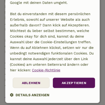
Startdatum gestellt wurde. Bei Buchungen, die
Google mit deinen Daten umgeht.
innerhalb von 28 Tagen beginnen, gilt die kostenlose
Stornierung innerhalb von 24 Stunden. Wenn du
Bist du einverstanden mit diesem persönlichen
innerhalb der angegebenen Frist stornierst, hast du
Erlebnis, sowohl auf unserer Website als auch
Anspruch auf eine vollständige Rückerstattung des
außerhalb davon? Dann klick auf Akzeptieren.
Buchungsbetrags.
Möchtest du lieber selbst bestimmen, welche
Cookies okay für dich sind, kannst du deine
Danach erhältst du eine teilweise Rückerstattung
Auswahl über die Cookie-Einstellungen treffen.
der Reisekosten und eine 100-prozentige
Wenn du auf Ablehnen klickst, setzen wir nur die
Rückerstattung der Anzahlung:
unbedingt notwendigen funktionalen Cookies. Du
kannst deine Auswahl jederzeit über den Link
• Bis zu 42 Tage vor Anreise: 70 % Rückerstattung
(Cookies) am unteren Seitenrand ändern oder
• 42–28 Tage vor Anreise: 40 % Rückerstattung
hier klicken:
Cookie-Richtlinie
• 28 Tage bis einschließlich des Anreisetags: 10 %
Rückerstattung
ABLEHNEN
AKZEPTIEREN
• Am Anreisetag oder später: keine Rückerstattung
DETAILS ANZEIGEN
Alles ansehen
Unbedingt
Performance
Targeting