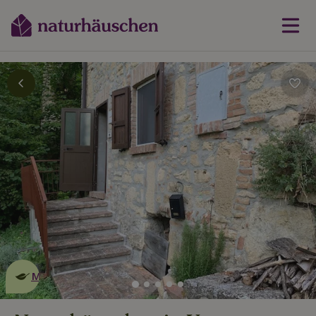
Dies ist ein
umweltschonendes
Naturhäuschen
Mehr erfahren