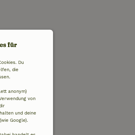
es für
Cookies. Du
lfen, die
ssen.
lett anonym)
 Verwendung von
dir
halten und deine
(wie Google).
Dabei handelt es