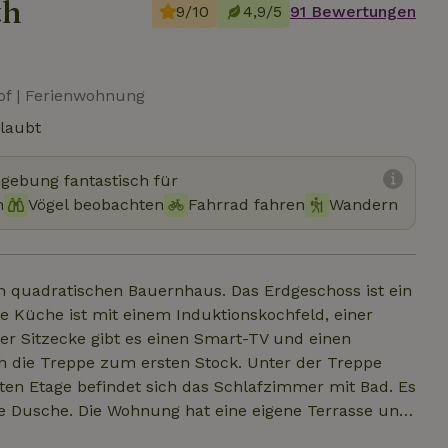
th
9/10
4,9/5
91 Bewertungen
Hof | Ferienwohnung
rlaubt
mgebung fantastisch für
n
Vögel beobachten
Fahrrad fahren
Wandern
m quadratischen Bauernhaus. Das Erdgeschoss ist ein
e Küche ist mit einem Induktionskochfeld, einer
er Sitzecke gibt es einen Smart-TV und einen
h die Treppe zum ersten Stock. Unter der Treppe
sten Etage befindet sich das Schlafzimmer mit Bad. Es
e Dusche. Die Wohnung hat eine eigene Terrasse und
emeinschaftlichen Sitzbereich nutzen. Dieser grenzt