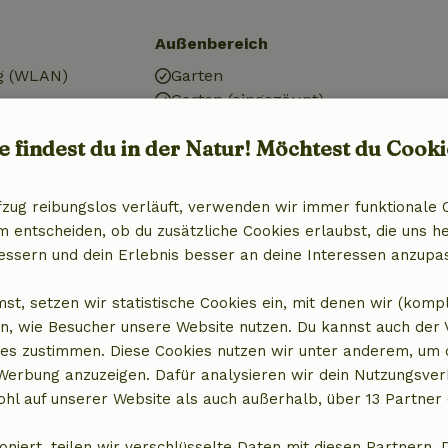
Außenbereich
g (WLAN)
Garten
Garten (eingezäunt)
Grill
e findest du in der Natur! Möchtest du Cooki
Gartenmöbel
al)
Terrasse
isch, zentral)
fzug reibungslos verläuft, verwenden wir immer funktionale 
entscheiden, ob du zusätzliche Cookies erlaubst, die uns he
r
essern und dein Erlebnis besser an deine Interessen anzupa
st, setzen wir statistische Cookies ein, mit denen wir (komp
Küche
n, wie Besucher unsere Website nutzen. Du kannst auch der
es zustimmen. Diese Cookies nutzen wir unter anderem, um 
Küche
 Werbung anzuzeigen. Dafür analysieren wir dein Nutzungsver
Ofen
hl auf unserer Website als auch außerhalb, über 13 Partner 
Gas (/Herd)
oniert, teilen wir verschlüsselte Daten mit diesen Partnern. 