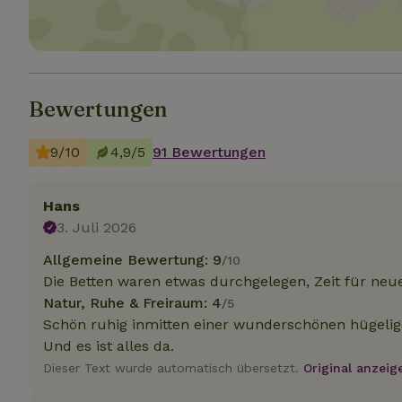
Unbedin
Unbedingt erforder
Bewertungen
und die Kontoverwa
verwendet werden.
Name
9/10
4,9/5
91 Bewertungen
CookieScriptCons
Hans
3. Juli 2026
Allgemeine Bewertung: 9
/10
Die Betten waren etwas durchgelegen, Zeit für neu
Name
Name
Name
Natur, Ruhe & Freiraum: 4
/5
Name
Anb
_ga
_nhftconstraint_t
recently_viewed
Schön ruhig inmitten einer wunderschönen hügelig
search
IDE
Go
.do
Und es ist alles da.
_nhft_new-calend
Dieser Text wurde automatisch übersetzt.
Original anzeig
_gcl_au
Go