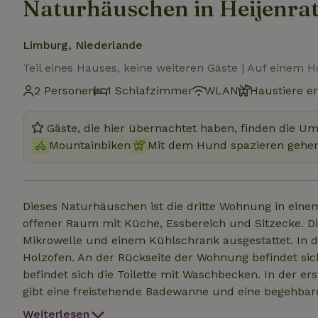
Naturhäuschen in Heijenra
Limburg, Niederlande
Teil eines Hauses, keine weiteren Gäste | Auf einem 
2 Personen
1 Schlafzimmer
WLAN
Haustiere e
Gäste, die hier übernachtet haben, finden die U
Mountainbiken
Mit dem Hund spazieren gehe
Dieses Naturhäuschen ist die dritte Wohnung in eine
offener Raum mit Küche, Essbereich und Sitzecke. Di
Mikrowelle und einem Kühlschrank ausgestattet. In d
Holzofen. An der Rückseite der Wohnung befindet sic
befindet sich die Toilette mit Waschbecken. In der er
gibt eine freistehende Badewanne und eine begehbar
ist für zwei Personen geeignet. Du kannst auch den g
Weiterlesen