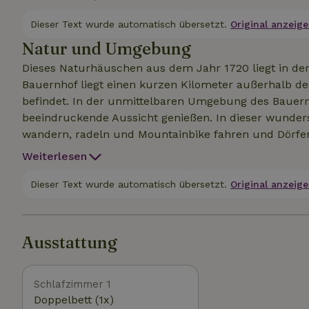
an die Wiese unseres Schweins Bacon, das gerne dein
und 26804 befinden sich ebenfalls in diesem Bauern
Dieser Text wurde automatisch übersetzt.
Original anzeige
Natur und Umgebung
Dieses Naturhäuschen aus dem Jahr 1720 liegt in de
Bauernhof liegt einen kurzen Kilometer außerhalb des
befindet. In der unmittelbaren Umgebung des Bauern
beeindruckende Aussicht genießen. In dieser wund
wandern, radeln und Mountainbike fahren und Dörfe
wanderst/radelst durch Wiesen und Wälder, watest du
Weiterlesen
Fachwerkbauernhäuser. Du kannst auch mit dem Auto 
drei einen Besuch wert, sind nur 30 Minuten mit dem
Dieser Text wurde automatisch übersetzt.
Original anzeige
dem Antiquitätenmarkt in Tongeren (Belgien) zu stöb
Valkenburg oder in einer der vielen Quellen in Spa 
über die hügeligen Landstraßen machen oder auf den 
Ausstattung
schöne Umgebung genießen.
Schlafzimmer 1
Doppelbett (1x)