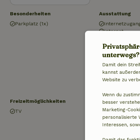
Besonderheiten
Ausstattung
Parkplatz (1x)
Internetzugan
Internet
Kamin
Privatsphär
Holzofen
unterwegs?
Heizung (zentr
Heizung (elektr
Damit dein Strei
Trinkwasser
kannst außerdem 
Warmes Wasse
Website zu verb
Elektrizität
Wenn du zustimm
Freizeitmöglichkeiten
Kinder
besser verstehe
Marketing-Cooki
TV
Spielplatz
personalisierte
Interessen, sowo
Damit das funkti