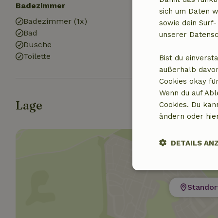
Badezimmer
sich um Daten w
Badezimmer (1x)
sowie dein Surf-
Bad
unserer Datensc
Dusche
Toilette
Bist du einverst
außerhalb davon
Cookies okay für
Wenn du auf Abl
Lage
Cookies. Du kan
ändern oder hie
DETAILS AN
Unbedingt
erforderlich
Standor