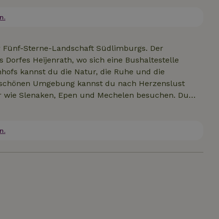
e Essensreste verspeist. Die Naturhäuschen 26803
haus.
n.
r Fünf-Sterne-Landschaft Südlimburgs. Der
 Dorfes Heijenrath, wo sich eine Bushaltestelle
hofs kannst du die Natur, die Ruhe und die
erschönen Umgebung kannst du nach Herzenslust
r wie Slenaken, Epen und Mechelen besuchen. Du
rch Bäche und triffst auf alte
rausfahren: Maastricht, Aachen und Lüttich, alle
 Auto entfernt. Sonntagmorgens ist es schön, auf
n.
ern. Du kannst dich in der Thermae 2000 in
und Aachen entspannen. Du kannst auch eine Tour
Terrassen der vielen Restaurants sitzen und die