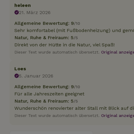
.na
heleen
_nhftconstraint_
21. März 2026
_ga_JRK1QL37RY
calendar
test_cookie
Go
.do
Allgemeine Bewertung: 9
/10
_nhft_safety-depo
Sehr komfortabel (mit Fußbodenheizung) und gemütl
Natur, Ruhe & Freiraum: 5
/5
Direkt von der Hütte in die Natur, viel Spaß!
_nhft_search-geo
Dieser Text wurde automatisch übersetzt.
Original anzeig
Loes
_nhft_privacy-pol
5. Januar 2026
_nhft_user-creat
Allgemeine Bewertung: 9
/10
Für alle Jahreszeiten geeignet
Natur, Ruhe & Freiraum: 5
/5
_nhft_term-searc
Wunderschön renovierter alter Stall mit Blick auf 
Dieser Text wurde automatisch übersetzt.
Original anzeig
_nhftconstraint_p
policy