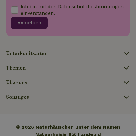
unterstützt.
Ich bin mit den
Datenschutzbestimmungen
einverstanden.
_nhft_term-search
www.naturhaeuschen.de
Sess
Anmelden
_nhftconstraint_privacy-
www.naturhaeuschen.de
Sess
Unterkunftsarten
policy
Themen
_nhft_translations
www.naturhaeuschen.de
Sess
Über uns
Sonstiges
_nhftconstraint_user-
www.naturhaeuschen.de
Sess
© 2026 Naturhäuschen unter dem Namen
create-account
Natuurhuisje B.V. handelnd