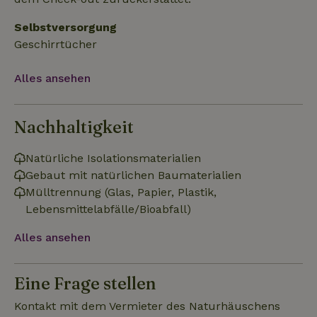
Funktionalität
Unklassifizierte
Selbstversorgung
Geschirrtücher
Alles ansehen
Unbedingt erforderlich
Performance
Targeting
Nachhaltigkeit
Funktionalität
Unklassifizierte
Unbedingt erforderliche Cookies ermöglichen wesentliche
Natürliche Isolationsmaterialien
Kernfunktionen der Website wie die Benutzeranmeldung und
Gebaut mit natürlichen Baumaterialien
die Kontoverwaltung. Ohne die unbedingt erforderlichen
Cookies kann die Website nicht ordnungsgemäß verwendet
Mülltrennung (Glas, Papier, Plastik,
werden.
Lebensmittelabfälle/Bioabfall)
Name
Anbieter
/
Domäne
Ablaufdatum
Besch
Alles ansehen
CookieScriptConsent
CookieScript
4 Wochen 2
Diese
.naturhaeuschen.de
Tage
Cooki
Diens
Einwil
Eine Frage stellen
für B
speic
Banne
Kontakt mit dem Vermieter des Naturhäuschens
Scrip