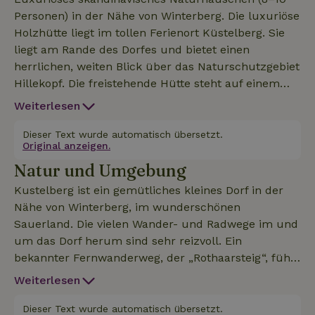
Personen) in der Nähe von Winterberg. Die luxuriöse
Holzhütte liegt im tollen Ferienort Küstelberg. Sie
liegt am Rande des Dorfes und bietet einen
herrlichen, weiten Blick über das Naturschutzgebiet
Hillekopf. Die freistehende Hütte steht auf einem
1100 m² großen Grundstück und verfügt über einen
Weiterlesen
großen Garten, eine Terrasse und eine Veranda. Hier
kannst du die Stille, die Ruhe und die
Dieser Text wurde automatisch übersetzt.
Original anzeigen.
atemberaubende Aussicht in vollen Zügen
Natur und Umgebung
genießen. Gemeinsam ein Gläschen Wein im
Whirlpool unter einem klaren Sternenhimmel
Kustelberg ist ein gemütliches kleines Dorf in der
genießen oder gemütlich zu viert am robusten
Nähe von Winterberg, im wunderschönen
Esstisch auf der Veranda entspannen. Wer würde
Sauerland. Die vielen Wander- und Radwege im und
das nicht wollen! Das Naturhäuschen ist ebenerdig,
um das Dorf herum sind sehr reizvoll. Ein
mit allem Komfort ausgestattet und stimmungsvoll
bekannter Fernwanderweg, der „Rothaarsteig“, führt
eingerichtet. Es verfügt über ein großes
durch das Dorf. Mitten im Dorf und am Dorfrand
Weiterlesen
Wohnzimmer mit einer hohen Holzbalkendecke und
gibt es viele Wanderwegweiser. Von hier aus starten
eine offene Küche mit moderner Ausstattung.
kurze und mittellange Wanderungen. Es ist ein
Dieser Text wurde automatisch übersetzt.