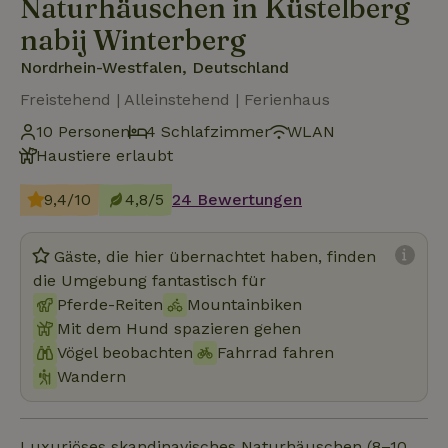
Naturhäuschen in Küstelberg
nabij Winterberg
Nordrhein-Westfalen, Deutschland
Freistehend | Alleinstehend | Ferienhaus
10 Personen
4 Schlafzimmer
WLAN
Haustiere erlaubt
9,4/10
4,8/5
24 Bewertungen
Gäste, die hier übernachtet haben, finden
die Umgebung fantastisch für
Pferde-Reiten
Mountainbiken
Mit dem Hund spazieren gehen
Vögel beobachten
Fahrrad fahren
Wandern
Luxuriöses skandinavisches Naturhäuschen (8–10