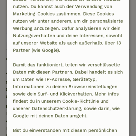
direkt vom Haus aus.
nutzen. Du kannst auch der Verwendung von
Dieser Text wurde automatisch übersetzt.
Marketing-Cookies zustimmen. Diese Cookies
Original anzeigen.
nutzen wir unter anderem, um dir personalisierte
Werbung anzuzeigen. Dafür analysieren wir dein
Nutzungsverhalten und deine Interessen, sowohl
Alle 24 Bewertungen anzeigen
auf unserer Website als auch außerhalb, über 13
Partner (wie Google).
Gut zu wissen
Damit das funktioniert, teilen wir verschlüsselte
Daten mit diesen Partnern. Dabei handelt es sich
Aufenthaltsdetails
um Daten wie IP-Adresse, Gerätetyp,
Anreise: 16:00- 22:00
Informationen zu deinen Browsereinstellungen
Abreise: 07:00- 10:00
sowie dein Surf- und Klickverhalten. Mehr Infos
Kontaktloser Aufenthalt möglich
findest du in unserem Cookie-Richtlinie und
Kostenlose Stornierung innerhalb von 7 Tagen
unserer Datenschutzerklärung, sowie darin, wie
Kostenlose Stornierung innerhalb von 7 Tagen nach
Google mit deinen Daten umgeht.
deiner Buchungsbestätigung, sofern die
Buchungsanfrage mehr als 28 Tage vor dem
Bist du einverstanden mit diesem persönlichen
Startdatum gestellt wurde. Bei Buchungen, die