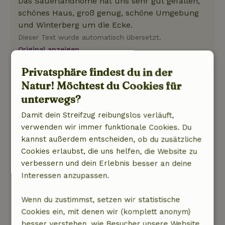
Das Sauerlandhome hat uns sehr gut gefallen,
schönes Haus, groß genug, schöne Umgebung
und Winterberg um die Ecke.
Dieser Text wurde automatisch übersetzt.
Original anzeigen.
Privatsphäre findest du in der
Hans
Natur! Möchtest du Cookies für
7. April 2025
unterwegs?
Allgemeine Bewertung: 9
/10
Damit dein Streifzug reibungslos verläuft,
Schönes Ferienhaus für alle, die Ruhe und
verwenden wir immer funktionale Cookies. Du
Natur lieben!
kannst außerdem entscheiden, ob du zusätzliche
Natur, Ruhe & Freiraum: 5
/5
Cookies erlaubst, die uns helfen, die Website zu
Ein voll ausgestattetes, großes und ordentliches
verbessern und dein Erlebnis besser an deine
Ferienhaus, das sehr geschmackvoll
Interessen anzupassen.
eingerichtet ist. Schöne Terrasse mit
Liegestühlen für fast den ganzen Tag Sonne.
Wenn du zustimmst, setzen wir statistische
Schöne Aussicht, sehr ruhige Lage. Viele
Cookies ein, mit denen wir (komplett anonym)
Wanderungen in der Nähe und auch einige
besser verstehen, wie Besucher unsere Website