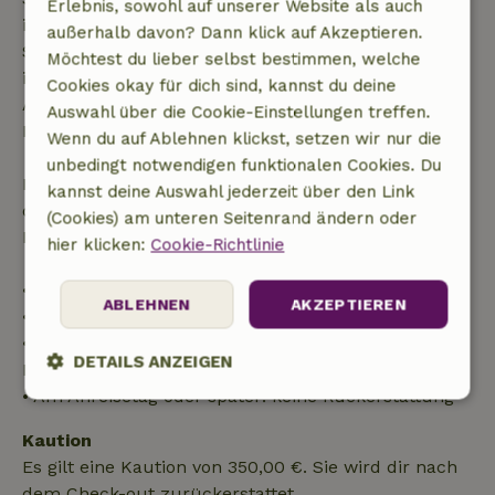
Erlebnis, sowohl auf unserer Website als auch
innerhalb von 28 Tagen beginnen, gilt die kostenlose
außerhalb davon? Dann klick auf Akzeptieren.
Stornierung innerhalb von 24 Stunden. Wenn du
Möchtest du lieber selbst bestimmen, welche
innerhalb der angegebenen Frist stornierst, hast du
Cookies okay für dich sind, kannst du deine
Anspruch auf eine vollständige Rückerstattung des
Auswahl über die Cookie-Einstellungen treffen.
Buchungsbetrags.
Wenn du auf Ablehnen klickst, setzen wir nur die
unbedingt notwendigen funktionalen Cookies. Du
Danach erhältst du eine teilweise Rückerstattung
kannst deine Auswahl jederzeit über den Link
der Reisekosten und eine 100-prozentige
(Cookies) am unteren Seitenrand ändern oder
Rückerstattung der Anzahlung:
hier klicken:
Cookie-Richtlinie
• Bis zu 42 Tage vor Anreise: 70 % Rückerstattung
ABLEHNEN
AKZEPTIEREN
• 42–28 Tage vor Anreise: 40 % Rückerstattung
• 28 Tage bis einschließlich des Anreisetags: 10 %
DETAILS ANZEIGEN
Rückerstattung
• Am Anreisetag oder später: keine Rückerstattung
Unbedingt
Performance
Targeting
erforderlich
Kaution
Es gilt eine Kaution von 350,00 €. Sie wird dir nach
dem Check-out zurückerstattet.