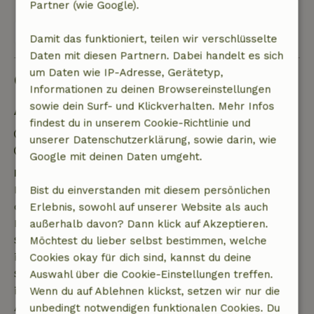
Partner (wie Google).
Alle 23 Bewertungen anzeigen
Damit das funktioniert, teilen wir verschlüsselte
Daten mit diesen Partnern. Dabei handelt es sich
um Daten wie IP-Adresse, Gerätetyp,
Gut zu wissen
Informationen zu deinen Browsereinstellungen
sowie dein Surf- und Klickverhalten. Mehr Infos
Aufenthaltsdetails
findest du in unserem Cookie-Richtlinie und
Anreise: 15:00- 22:00
unserer Datenschutzerklärung, sowie darin, wie
Abreise: 07:00- 11:00
Google mit deinen Daten umgeht.
Kostenlose Stornierung innerhalb von 7 Tagen
Kostenlose Stornierung innerhalb von 7 Tagen nach
Bist du einverstanden mit diesem persönlichen
deiner Buchungsbestätigung, sofern die
Erlebnis, sowohl auf unserer Website als auch
Buchungsanfrage mehr als 28 Tage vor dem
außerhalb davon? Dann klick auf Akzeptieren.
Startdatum gestellt wurde. Bei Buchungen, die
Möchtest du lieber selbst bestimmen, welche
innerhalb von 28 Tagen beginnen, gilt die kostenlose
Cookies okay für dich sind, kannst du deine
Stornierung innerhalb von 24 Stunden. Wenn du
Auswahl über die Cookie-Einstellungen treffen.
innerhalb der angegebenen Frist stornierst, hast du
Wenn du auf Ablehnen klickst, setzen wir nur die
Anspruch auf eine vollständige Rückerstattung des
unbedingt notwendigen funktionalen Cookies. Du