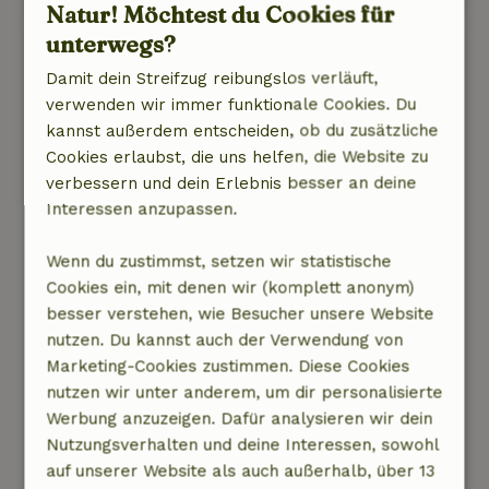
Natur! Möchtest du Cookies für
unterwegs?
Maurice
Damit dein Streifzug reibungslos verläuft,
8. Mai 2024
verwenden wir immer funktionale Cookies. Du
Allgemeine Bewertung: 10
/10
kannst außerdem entscheiden, ob du zusätzliche
In einem ruhigen Bungalowpark mitten im Wald
Cookies erlaubst, die uns helfen, die Website zu
gelegen, ist dies ein toller Ausgangspunkt für
verbessern und dein Erlebnis besser an deine
MTB-Enthusiasten mit mehreren MTB-Routen.
Interessen anzupassen.
Auch Wanderer können in alle Richtungen für
einen kurzen oder langen Spaziergang gehen.
Wenn du zustimmst, setzen wir statistische
Natur, Ruhe & Freiraum: 5
/5
Cookies ein, mit denen wir (komplett anonym)
Schönes Ferienhaus mit allen Annehmlichkeiten
besser verstehen, wie Besucher unsere Website
ausgestattet, schönes Bett, schönes großes Bad,
nutzen. Du kannst auch der Verwendung von
im Grunde alles, was man sich für einen
Marketing-Cookies zustimmen. Diese Cookies
Wochenendausflug wünscht. Uns fielen keine
nutzen wir unter anderem, um dir personalisierte
Nachteile ein.
Werbung anzuzeigen. Dafür analysieren wir dein
Dieser Text wurde automatisch übersetzt.
Nutzungsverhalten und deine Interessen, sowohl
Original anzeigen.
auf unserer Website als auch außerhalb, über 13