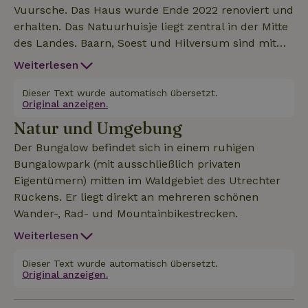
Vuursche. Das Haus wurde Ende 2022 renoviert und
erhalten. Das Natuurhuisje liegt zentral in der Mitte
des Landes. Baarn, Soest und Hilversum sind mit
dem Fahrrad zu erreichen, Amsterdam 30 Minuten
Weiterlesen
mit dem Auto oder öffentlichen Verkehrsmitteln.
Wenn du einen Zeitraum buchen möchtest, der im
Dieser Text wurde automatisch übersetzt.
Original anzeigen.
Kalender blockiert ist, schicke bitte eine Nachricht
Natur und Umgebung
an den Vermieter. Vielleicht kann der gewünschte
Zeitraum noch zur Verfügung gestellt werden. Lies
Der Bungalow befindet sich in einem ruhigen
bitte, was frühere Gäste in Bewertungen über das
Bungalowpark (mit ausschließlich privaten
Haus und seine Umgebung geschrieben haben!
Eigentümern) mitten im Waldgebiet des Utrechter
Rückens. Er liegt direkt an mehreren schönen
Wander-, Rad- und Mountainbikestrecken.
Weiterlesen
Dieser Text wurde automatisch übersetzt.
Original anzeigen.