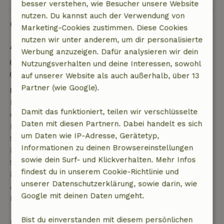
besser verstehen, wie Besucher unsere Website
nutzen. Du kannst auch der Verwendung von
Gut zu wissen
Marketing-Cookies zustimmen. Diese Cookies
nutzen wir unter anderem, um dir personalisierte
Aufenthaltsdetails
Werbung anzuzeigen. Dafür analysieren wir dein
Anreise: 12:00- 21:00
Nutzungsverhalten und deine Interessen, sowohl
Abreise: 07:00- 12:00
auf unserer Website als auch außerhalb, über 13
Partner (wie Google).
Kostenlose Stornierung innerhalb von 7 Tagen
Kostenlose Stornierung innerhalb von 7 Tagen nach
Damit das funktioniert, teilen wir verschlüsselte
deiner Buchungsbestätigung, sofern die
Daten mit diesen Partnern. Dabei handelt es sich
Buchungsanfrage mehr als 28 Tage vor dem
um Daten wie IP-Adresse, Gerätetyp,
Startdatum gestellt wurde. Bei Buchungen, die
Informationen zu deinen Browsereinstellungen
innerhalb von 28 Tagen beginnen, gilt die kostenlose
sowie dein Surf- und Klickverhalten. Mehr Infos
Stornierung innerhalb von 24 Stunden. Wenn du
findest du in unserem Cookie-Richtlinie und
innerhalb der angegebenen Frist stornierst, hast du
unserer Datenschutzerklärung, sowie darin, wie
Anspruch auf eine vollständige Rückerstattung des
Google mit deinen Daten umgeht.
Buchungsbetrags.
Bist du einverstanden mit diesem persönlichen
Danach erhältst du eine teilweise Rückerstattung