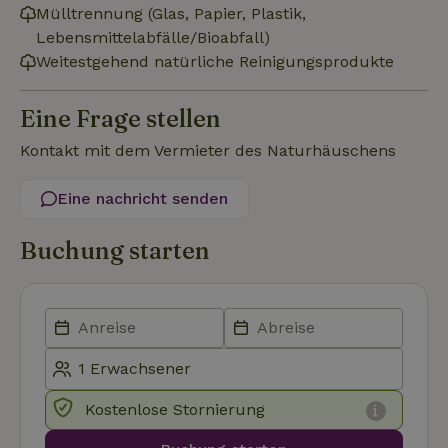
Mülltrennung (Glas, Papier, Plastik,
Funktionalität
Unklassifizierte
Lebensmittelabfälle/Bioabfall)
Weitestgehend natürliche Reinigungsprodukte
Eine Frage stellen
Kontakt mit dem Vermieter des Naturhäuschens
Unbedingt erforderlich
Performance
Targeting
Funktionalität
Unklassifizierte
Eine nachricht senden
Unbedingt erforderliche Cookies ermöglichen wesentliche
Buchung starten
Kernfunktionen der Website wie die Benutzeranmeldung und
die Kontoverwaltung. Ohne die unbedingt erforderlichen
Cookies kann die Website nicht ordnungsgemäß verwendet
werden.
Name
Anbieter
/
Domäne
Ablaufdatum
Besch
CookieScriptConsent
CookieScript
4 Wochen 2
Diese
.naturhaeuschen.de
Tage
Cooki
Diens
Einwil
Kostenlose Stornierung
für B
speic
Banne