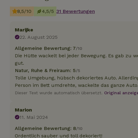
8,5/10
4,5/5
31 Bewertungen
Unbedin
Marijke
Unbedingt erforder
und die Kontoverwa
22. August 2025
verwendet werden.
Allgemeine Bewertung: 7
/10
Name
Die Hütte wackelt bei jeder Bewegung. Es gab zu we
CookieScriptCons
gut.
Natur, Ruhe & Freiraum: 5
/5
Tolle Umgebung, hübsch dekoriertes Auto. Allerdin
Person im Bett umdrehte, wackelte das ganze Auto
Dieser Text wurde automatisch übersetzt.
Original anzeig
Name
Name
Name
Name
Anb
_ga
_nhftconstraint_t
recently_viewed
Marion
search
IDE
Go
11. Mai 2024
.do
_nhft_new-calend
Allgemeine Bewertung: 8
/10
_gcl_au
Go
Ordentlich sauber und toll dekoriert!