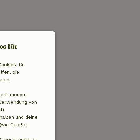
es für
Cookies. Du
lfen, die
ssen.
lett anonym)
 Verwendung von
dir
halten und deine
(wie Google).
Dabei handelt es