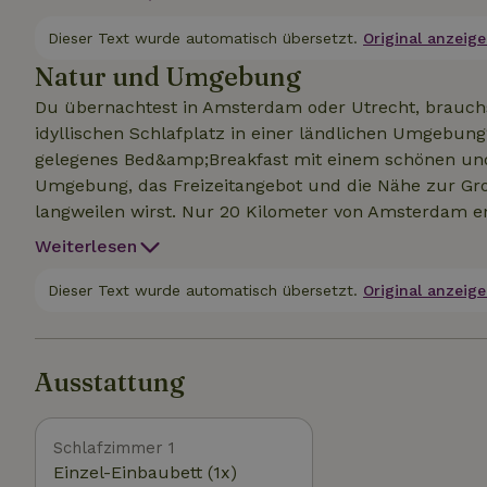
gemachte Betten (Doppelbett und ein Etagenbett) und Handtücher. Haustiere si
erlaubt. Vor Ort findest du einen (kostenlosen) 
Dieser Text wurde automatisch übersetzt.
Original anzeige
Natur und Umgebung
Du übernachtest in Amsterdam oder Utrecht, brauchs
idyllischen Schlafplatz in einer ländlichen Umgebun
gelegenes Bed&amp;Breakfast mit einem schönen und friedl
Umgebung, das Freizeitangebot und die Nähe zur Gro
langweilen wirst. Nur 20 Kilometer von Amsterdam en
dieser Ort der ideale Ausgangspunkt für einen wunderbaren Aufenthalt. Du 
Weiterlesen
diesem Naturhäuschen bereichern und verlängern, ind
Kanu oder ein SUP ausleihst. Es gibt auch verschie
Dieser Text wurde automatisch übersetzt.
Original anzeige
erhältst du Informationen über die Gegend und das 
Ausstattung
Schlafzimmer 1
Einzel-Einbaubett (1x)