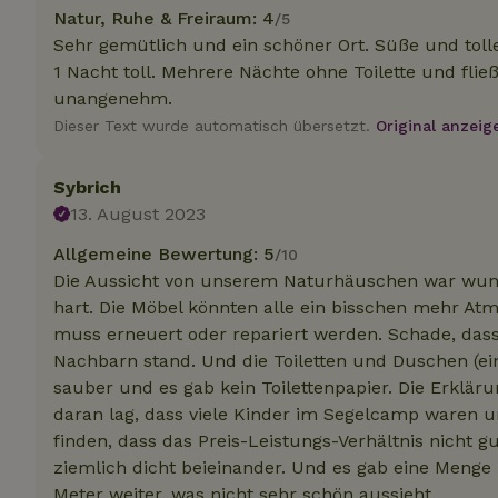
.na
Natur, Ruhe & Freiraum: 4
/5
_nhftconstraint_
Sehr gemütlich und ein schöner Ort. Süße und tolle
_ga_JRK1QL37RY
calendar
test_cookie
Go
1 Nacht toll. Mehrere Nächte ohne Toilette und flie
.do
unangenehm.
_nhft_safety-depo
Dieser Text wurde automatisch übersetzt.
Original anzeig
_nhft_search-geo
Sybrich
13. August 2023
Allgemeine Bewertung: 5
/10
_nhft_privacy-pol
Die Aussicht von unserem Naturhäuschen war wunde
hart. Die Möbel könnten alle ein bisschen mehr A
_nhft_user-creat
muss erneuert oder repariert werden. Schade, das
Nachbarn stand. Und die Toiletten und Duschen (ei
_nhft_term-searc
sauber und es gab kein Toilettenpapier. Die Erklär
daran lag, dass viele Kinder im Segelcamp waren 
finden, dass das Preis-Leistungs-Verhältnis nicht
_nhftconstraint_p
policy
ziemlich dicht beieinander. Und es gab eine Menge 
Meter weiter, was nicht sehr schön aussieht.