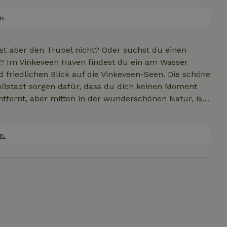
nd im Wohnwagen nicht
Parkplatz, einen Bootsverleih, ein Restaurant und ein Sanitärge
n.
t aber den Trubel nicht? Oder suchst du einen
g? Im Vinkeveen Haven findest du ein am Wasser
ichen Blick auf die Vinkeveen-Seen. Die schöne
ßstadt sorgen dafür, dass du dich keinen Moment
tfernt, aber mitten in der wunderschönen Natur, ist
kannst deinen Aufenthalt in
em du ein Fahrrad, ein (Motor-/Segel-)Boot, ein
dene Rad-, Wander- und Segelrouten. Im Hafenbüro
n.
Gastronomieangebot von Vinkeveen.