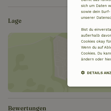
sich um Daten w
sowie dein Surf-
unserer Datensc
Lage
Bist du einverst
außerhalb davon
Cookies okay für
Wenn du auf Abl
Cookies. Du kan
ändern oder hie
Standor
DETAILS AN
Unbedingt
erforderlich
Bewertungen