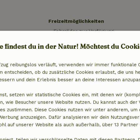
Freizeitmöglichkeiten
Fahrräder zur Verfügung
)
(gegen Gebühr) (5x)
e findest du in der Natur! Möchtest du Cooki
fzug reibungslos verläuft, verwenden wir immer funktionale 
entscheiden, ob du zusätzliche Cookies erlaubst, die uns he
essern und dein Erlebnis besser an deine Interessen anzupa
st, setzen wir statistische Cookies ein, mit denen wir (komp
n, wie Besucher unsere Website nutzen. Du kannst auch der
es zustimmen. Diese Cookies nutzen wir unter anderem, um 
 Werbung anzuzeigen. Dafür analysieren wir dein Nutzungsver
hl auf unserer Website als auch außerhalb, über 13 Partner 
14,50 €
oniert, teilen wir verschlüsselte Daten mit diesen Partnern. 