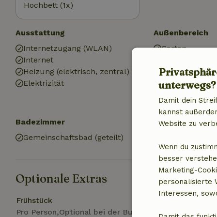
Hochbett (1x)
Ausstattung
Außenbereich
Internetzugang (WLAN)
Garten
Internet
Garten (geteilt
Privatsphär
Heizung (elektrisch, zentral)
Gartenmöbel
unterwegs?
Elektrizität
Terrasse
See
Damit dein Strei
kannst außerdem 
Badezimmer
Website zu verb
Gemeinschaftsbad (geteilt)
Wenn du zustimm
besser verstehe
Marketing-Cooki
Optionale Extras
personalisierte
Interessen, sowo
Frühstück
Pro Person,Optional bei der Buchung
Damit das funkti