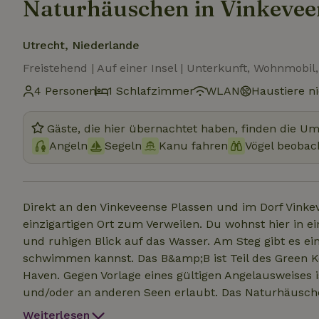
Naturhäuschen in Vinkevee
Utrecht, Niederlande
Freistehend | Auf einer Insel | Unterkunft, Wohnmobil
4 Personen
1 Schlafzimmer
WLAN
Haustiere ni
Gäste, die hier übernachtet haben, finden die U
Angeln
Segeln
Kanu fahren
Vögel beobac
Direkt an den Vinkeveense Plassen und im Dorf Vinkev
einzigartigen Ort zum Verweilen. Du wohnst hier i
und ruhigen Blick auf das Wasser. Am Steg gibt es eine Badeleiter, mit der du in dem sehr klaren Wasser
schwimmen kannst. Das B&amp;B ist Teil des Green K
Haven. Gegen Vorlage eines gültigen Angelausweises 
und/oder an anderen Seen erlaubt. Das Naturhäuschen verfügt über eine Kaffeemaschine und einen
Wasserkocher, Geschirr, einen kleinen Kühlschrank, e
Weiterlesen