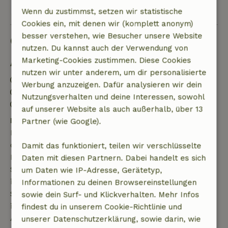
Alle 3 Bewertungen anzeigen
Wenn du zustimmst, setzen wir statistische
Cookies ein, mit denen wir (komplett anonym)
besser verstehen, wie Besucher unsere Website
Gut zu wissen
nutzen. Du kannst auch der Verwendung von
Marketing-Cookies zustimmen. Diese Cookies
Aufenthaltsdetails
nutzen wir unter anderem, um dir personalisierte
Anreise: 16:00- 22:00
Werbung anzuzeigen. Dafür analysieren wir dein
Abreise: 10:00
Nutzungsverhalten und deine Interessen, sowohl
Kontaktloser Aufenthalt möglich
auf unserer Website als auch außerhalb, über 13
Kostenlose Stornierung innerhalb von 7 Tagen
Partner (wie Google).
Kostenlose Stornierung innerhalb von 7 Tagen nach
deiner Buchungsbestätigung, sofern die
Damit das funktioniert, teilen wir verschlüsselte
Buchungsanfrage mehr als 28 Tage vor dem
Daten mit diesen Partnern. Dabei handelt es sich
Startdatum gestellt wurde. Bei Buchungen, die
um Daten wie IP-Adresse, Gerätetyp,
innerhalb von 28 Tagen beginnen, gilt die kostenlose
Informationen zu deinen Browsereinstellungen
Stornierung innerhalb von 24 Stunden. Wenn du
sowie dein Surf- und Klickverhalten. Mehr Infos
innerhalb der angegebenen Frist stornierst, hast du
findest du in unserem Cookie-Richtlinie und
Anspruch auf eine vollständige Rückerstattung des
unserer Datenschutzerklärung, sowie darin, wie