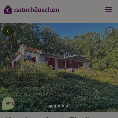
Dies ist ein
umweltschonendes
Naturhäuschen
Mehr erfahren