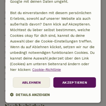
Buchungsbetrags.
Google mit deinen Daten umgeht.
Danach erhältst du eine teilweise Rückerstattung
Bist du einverstanden mit diesem persönlichen
der Reisekosten und eine 100-prozentige
Erlebnis, sowohl auf unserer Website als auch
Rückerstattung der Anzahlung:
außerhalb davon? Dann klick auf Akzeptieren.
Möchtest du lieber selbst bestimmen, welche
• Bis zu 42 Tage vor Anreise: 70 % Rückerstattung
Cookies okay für dich sind, kannst du deine
• 42–28 Tage vor Anreise: 40 % Rückerstattung
Auswahl über die Cookie-Einstellungen treffen.
• 28 Tage bis einschließlich des Anreisetags: 10 %
Wenn du auf Ablehnen klickst, setzen wir nur die
Rückerstattung
unbedingt notwendigen funktionalen Cookies. Du
• Am Anreisetag oder später: keine Rückerstattung
kannst deine Auswahl jederzeit über den Link
(Cookies) am unteren Seitenrand ändern oder
Kaution
hier klicken:
Cookie-Richtlinie
Es gilt eine Kaution von 400,00 €. Sie wird dir nach
dem Check-out zurückerstattet.
ABLEHNEN
AKZEPTIEREN
Alles ansehen
DETAILS ANZEIGEN
Unbedingt
Performance
Targeting