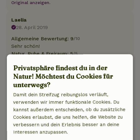
Original anzeigen.
Laelia
28. April 2019
Allgemeine Bewertung: 9
/10
Sehr schön!
Natur, Ruhe & Freiraum: 5
/5
Mit einem Wort: erstaunlich! Totenstille,
Privatsphäre findest du in der
wunderschön zwischen den Bäumen gelegen.
Natur! Möchtest du Cookies für
Nur Vogelstimmen.
unterwegs?
Die Hütte war einfach, nicht viel Luxus, aber
alles, was man braucht. Gutes Bett, gute
Damit dein Streifzug reibungslos verläuft,
Heizung, schöner Kamin.
verwenden wir immer funktionale Cookies. Du
Unserem Hund hat es auch sehr gut gefallen.
kannst außerdem entscheiden, ob du zusätzliche
Dieser Text wurde automatisch übersetzt.
Cookies erlaubst, die uns helfen, die Website zu
Original anzeigen.
verbessern und dein Erlebnis besser an deine
Interessen anzupassen.