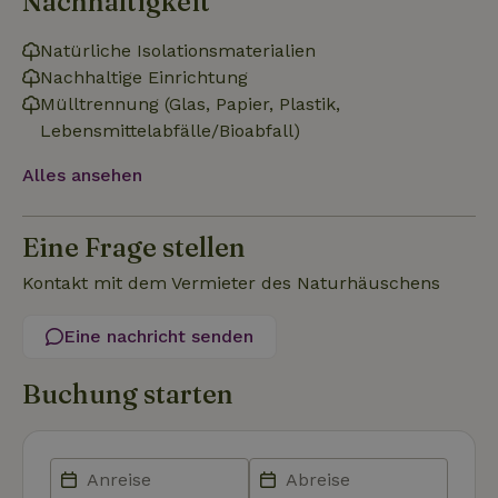
Nachhaltigkeit
erforderlich
Natürliche Isolationsmaterialien
Nachhaltige Einrichtung
Funktionalität
Unklassifizierte
Mülltrennung (Glas, Papier, Plastik,
Lebensmittelabfälle/Bioabfall)
Alles ansehen
Eine Frage stellen
Unbedingt erforderlich
Performance
Targeting
Kontakt mit dem Vermieter des Naturhäuschens
Funktionalität
Unklassifizierte
Unbedingt erforderliche Cookies ermöglichen wesentliche
Eine nachricht senden
Kernfunktionen der Website wie die Benutzeranmeldung und
die Kontoverwaltung. Ohne die unbedingt erforderlichen
Cookies kann die Website nicht ordnungsgemäß verwendet
Buchung starten
werden.
Name
Anbieter
/
Domäne
Ablaufdatum
Besch
CookieScriptConsent
CookieScript
4 Wochen 2
Diese
.naturhaeuschen.de
Tage
Cooki
Diens