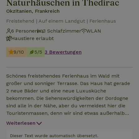
Naturhäuschen in Thedirac
Okzitanien, Frankreich
Freistehend | Auf einem Landgut | Ferienhaus
6 Personen
3 Schlafzimmer
WLAN
Haustiere erlaubt
9/10
5/5
3 Bewertungen
Schönes freistehendes Ferienhaus im Wald mit
großer und sonniger Terrasse. Das Haus hat gerade
2 neue Bäder und eine neue Luxusküche
bekommen. Die Sehenswürdigkeiten der Dordogne
sind alle in der Nähe, aber du vermeidest hier die
Touristenmassen, denn wir sind etwas außerhalb
der Dordogne in einem Teil Frankreichs, der noch
Weiterlesen
völlig authentisch ist. Fünf Kilometer entfernt gibt
es ein Schwimmbad. Ganz in der Nähe gibt es auch
Dieser Text wurde automatisch übersetzt.