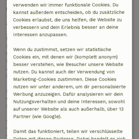
verwenden wir immer funktionale Cookies. Du
Kostenlose Stornierung innerhalb von 7 Tagen
kannst außerdem entscheiden, ob du zusätzliche
Kostenlose Stornierung innerhalb von 7 Tagen nach
Cookies erlaubst, die uns helfen, die Website zu
deiner Buchungsbestätigung, sofern die
verbessern und dein Erlebnis besser an deine
Buchungsanfrage mehr als 28 Tage vor dem
Interessen anzupassen.
Startdatum gestellt wurde. Bei Buchungen, die
innerhalb von 28 Tagen beginnen, gilt die kostenlose
Wenn du zustimmst, setzen wir statistische
Stornierung innerhalb von 24 Stunden. Wenn du
Cookies ein, mit denen wir (komplett anonym)
innerhalb der angegebenen Frist stornierst, hast du
besser verstehen, wie Besucher unsere Website
Anspruch auf eine vollständige Rückerstattung des
nutzen. Du kannst auch der Verwendung von
Buchungsbetrags.
Marketing-Cookies zustimmen. Diese Cookies
nutzen wir unter anderem, um dir personalisierte
Danach erhältst du eine teilweise Rückerstattung
Werbung anzuzeigen. Dafür analysieren wir dein
der Reisekosten und eine 100-prozentige
Nutzungsverhalten und deine Interessen, sowohl
Rückerstattung der Anzahlung:
auf unserer Website als auch außerhalb, über 13
Partner (wie Google).
• Bis zu 42 Tage vor Anreise: 70 % Rückerstattung
• 42–28 Tage vor Anreise: 40 % Rückerstattung
Damit das funktioniert, teilen wir verschlüsselte
• 28 Tage bis einschließlich des Anreisetags: 10 %
Daten mit diesen Partnern. Dabei handelt es sich