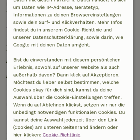
Rückerstattung
um Daten wie IP-Adresse, Gerätetyp,
• Am Anreisetag oder später: keine Rückerstattung
Informationen zu deinen Browsereinstellungen
sowie dein Surf- und Klickverhalten. Mehr Infos
Alles ansehen
findest du in unserem Cookie-Richtlinie und
unserer Datenschutzerklärung, sowie darin, wie
Google mit deinen Daten umgeht.
Nachhaltigkeit
Bist du einverstanden mit diesem persönlichen
Mülltrennung (Glas, Papier, Plastik,
Erlebnis, sowohl auf unserer Website als auch
Lebensmittelabfälle/Bioabfall)
außerhalb davon? Dann klick auf Akzeptieren.
Weitestgehend natürliche Reinigungsprodukte
Möchtest du lieber selbst bestimmen, welche
Cookies okay für dich sind, kannst du deine
Eine Frage stellen
Auswahl über die Cookie-Einstellungen treffen.
Kontakt mit dem Vermieter des Naturhäuschens
Wenn du auf Ablehnen klickst, setzen wir nur die
unbedingt notwendigen funktionalen Cookies. Du
Eine nachricht senden
kannst deine Auswahl jederzeit über den Link
(Cookies) am unteren Seitenrand ändern oder
Buchung starten
hier klicken:
Cookie-Richtlinie