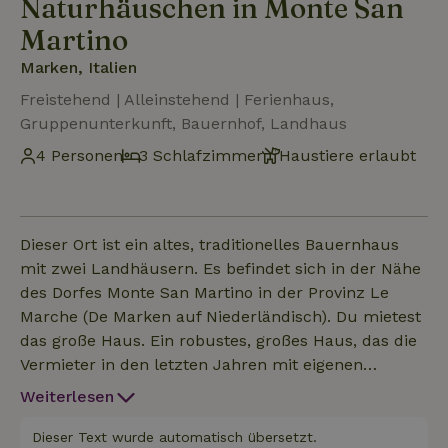
Naturhäuschen in Monte San
Martino
Marken, Italien
Freistehend | Alleinstehend | Ferienhaus,
Gruppenunterkunft, Bauernhof, Landhaus
4 Personen
3 Schlafzimmer
Haustiere erlaubt
Dieser Ort ist ein altes, traditionelles Bauernhaus
mit zwei Landhäusern. Es befindet sich in der Nähe
des Dorfes Monte San Martino in der Provinz Le
Marche (De Marken auf Niederländisch). Du mietest
das große Haus. Ein robustes, großes Haus, das die
Vermieter in den letzten Jahren mit eigenen
Händen und örtlicher Hilfe wieder aufgebaut haben.
Weiterlesen
Das Naturhäuschen ist komplett ausgestattet. Es
hat vier große Schlafzimmer und ein großes Loft-
Dieser Text wurde automatisch übersetzt.