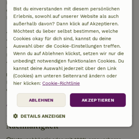
Danach erhältst du eine teilweise Rückerstattung
Bist du einverstanden mit diesem persönlichen
der Reisekosten und eine 100-prozentige
Erlebnis, sowohl auf unserer Website als auch
Rückerstattung der Anzahlung:
außerhalb davon? Dann klick auf Akzeptieren.
Möchtest du lieber selbst bestimmen, welche
• Bis zu 42 Tage vor Anreise: 70 % Rückerstattung
Cookies okay für dich sind, kannst du deine
• 42–28 Tage vor Anreise: 40 % Rückerstattung
Auswahl über die Cookie-Einstellungen treffen.
• 28 Tage bis einschließlich des Anreisetags: 10 %
Wenn du auf Ablehnen klickst, setzen wir nur die
Rückerstattung
unbedingt notwendigen funktionalen Cookies. Du
• Am Anreisetag oder später: keine Rückerstattung
kannst deine Auswahl jederzeit über den Link
Kaution
(Cookies) am unteren Seitenrand ändern oder
Es gilt eine Kaution von 100,00 €. Sie wird dir nach
hier klicken:
Cookie-Richtlinie
dem Check-out zurückerstattet.
ABLEHNEN
AKZEPTIEREN
Alles ansehen
DETAILS ANZEIGEN
Nachhaltigkeit
Unbedingt
Performance
Targeting
erforderlich