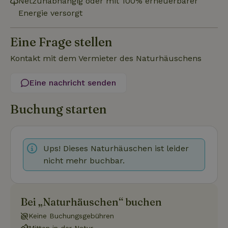
Netzunabhängig oder mit 100% erneuerbarer
Energie versorgt
Funktionalität
Unklassifizierte
Eine Frage stellen
Kontakt mit dem Vermieter des Naturhäuschens
Eine nachricht senden
Unbedingt erforderlich
Performance
Targeting
Buchung starten
Funktionalität
Unklassifizierte
Unbedingt erforderliche Cookies ermöglichen wesentliche
Kernfunktionen der Website wie die Benutzeranmeldung und
Ups! Dieses Naturhäuschen ist leider
die Kontoverwaltung. Ohne die unbedingt erforderlichen
nicht mehr buchbar.
Cookies kann die Website nicht ordnungsgemäß verwendet
werden.
Name
Anbieter
/
Domäne
Ablaufdatum
Besch
CookieScriptConsent
CookieScript
4 Wochen 2
Diese
Bei „Naturhäuschen“ buchen
.naturhaeuschen.de
Tage
Cooki
Diens
Keine Buchungsgebühren
Einwil
für B