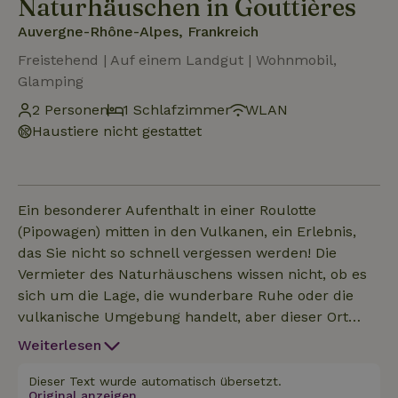
Naturhäuschen in Gouttières
Auvergne-Rhône-Alpes, Frankreich
Freistehend | Auf einem Landgut | Wohnmobil,
Glamping
2 Personen
1 Schlafzimmer
WLAN
Haustiere nicht gestattet
Ein besonderer Aufenthalt in einer Roulotte
(Pipowagen) mitten in den Vulkanen, ein Erlebnis,
das Sie nicht so schnell vergessen werden! Die
Vermieter des Naturhäuschens wissen nicht, ob es
sich um die Lage, die wunderbare Ruhe oder die
vulkanische Umgebung handelt, aber dieser Ort
"fühlt sich gut an"'''. Erleben Sie das echte
Weiterlesen
französische Landleben in dieser besonderen
Atmosphäre. Das Naturhäuschen ist mit einem
Dieser Text wurde automatisch übersetzt.
Original anzeigen.