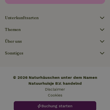
Nummer a
Besuch dieser
Client-ID
Website
zugewiesen
gesehen hat.
Es ist in j
Seitenanf
Unterkunftsarten
_gcl_au
Google LLC
3 Monate
Dieses Cookie
auf einer S
_nhft_safety-deposit-refund
www.naturhaeuschen.de
Sess
.naturhaeuschen.de
wird von
enthalten 
Doubleclick
wird zur
gesetzt und
Themen
Berechnun
enthält
Besucher-,
Informationen
Sitzungs- 
darüber, wie
Kampagne
Über uns
der
für die Sit
Endbenutzer
Analyseber
die Website
verwendet
nutzt, sowie
Sonstiges
_nhft_search-geo-json
www.naturhaeuschen.de
Sess
über Werbung,
_ga_JRK1QL37RY
.naturhaeuschen.de
1 Jahr 1
Dieses Coo
die der
Monat
wird von G
Endbenutzer
Analytics
möglicherweise
verwendet
vor dem
den
Besuch dieser
Sitzungsst
Website
© 2026 Naturhäuschen unter dem Namen
beizubehal
gesehen hat.
Natuurhuisje B.V. handelnd
test_cookie
Google LLC
14 Minuten
Dieses Cookie
Disclaimer
_nhft_privacy-policy
www.naturhaeuschen.de
Sess
.doubleclick.net
59
wird von
Sekunden
DoubleClick (im
Cookies
Besitz von
Google)
gesetzt, um
Buchung starten
festzustellen,