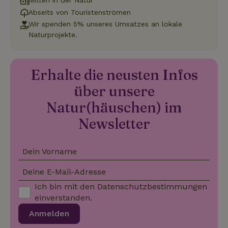
Mitten in der Natur
speic
Abseits von Touristenströmen
Banne
Scrip
Wir spenden 5% unseres Umsatzes an lokale
ordnu
Naturprojekte.
funkti
Erhalte die neusten Infos
Name
Name
Anbieter
Anbieter
/
Domäne
/
Domäne
Ablaufdatum
Ablauf
über unsere
Name
Anbieter
/
Domäne
Ablaufdatum
Beschreib
_nhftconstraint_term-
recently_viewed_houses
www.naturhaeuschen.de
www.naturhaeuschen.de
Session
Sess
Natur(häuschen) im
search
_ga
Google LLC
1 Jahr 1
Dieser Coo
Name
Anbieter
/
Domäne
Ablaufdatum
Beschreibung
.naturhaeuschen.de
Monat
Name ist m
Google-Datenschutzerklärung
Newsletter
Google Uni
IDE
Google LLC
1 Jahr
Dieses Cookie
Analytics
.doubleclick.net
wird von
verknüpft. 
Doubleclick
eine wicht
gesetzt und
_nhft_new-calendar
www.naturhaeuschen.de
Sess
Aktualisie
enthält
Dein Vorname
am häufigs
Informationen
verwendet
darüber, wie
Analysedie
Deine E-Mail-Adresse
der
von Google
Endbenutzer
Dieses Coo
die Website
Ich bin mit den
Datenschutzbestimmungen
wird verwe
nutzt, sowie
einverstanden.
um eindeut
über Werbung,
Benutzer z
die der
unterschei
Anmelden
Endbenutzer
_nhftconstraint_new-
www.naturhaeuschen.de
indem ein
Sess
möglicherweise
calendar
zufällig ge
vor dem