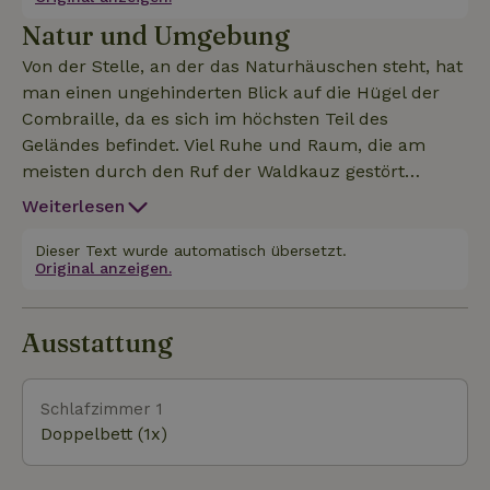
Festbett (1,40 x 2,00 Meter) ausgestattet und daher
Natur und Umgebung
weniger geeignet für die größeren und längeren
Menschen unter uns! Großzügiger Schrankraum
Von der Stelle, an der das Naturhäuschen steht, hat
und zwei Sitze mit ausziehbarem Tisch und für die
man einen ungehinderten Blick auf die Hügel der
kälteren Tage gibt es sogar Heizung an Bord.
Combraille, da es sich im höchsten Teil des
Außerdem ein gemütliches Holzdach mit einer
Geländes befindet. Viel Ruhe und Raum, die am
schönen, großen Außenküche zum Kochen. Die
meisten durch den Ruf der Waldkauz gestört
Sanitäranlagen werden mit allen Gästen der beiden
werden. Am Abend ein phänomenaler
Weiterlesen
Roulotten auf dem Gelände geteilt! Es gibt einen
Sternenhimmel zum Genießen. In der Umgebung
großen Gasgrill / Grill, Herd und Minikühlschrank.
gibt es wunderschöne Wanderwege, Badeseen und
Dieser Text wurde automatisch übersetzt.
Die Küche ist komplett ausgestattet mit allen
Original anzeigen.
natürlich den Fluss La Sioulle, der sich durch seine
Kochutensilien, Geschirr, etc........ Die Bettwäsche
wunderschöne Schlucht schlängelt.
und Küchenwäsche ist ebenfalls vorhanden und bei
Ausstattung
der Ankunft fertig (Bett nicht gemacht)! WiFi ist
ebenfalls verfügbar und natürlich kostenlos.
Schlafzimmer 1
Doppelbett (1x)