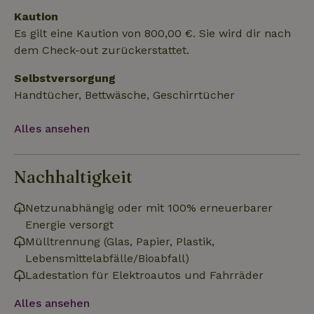
Kaution
Es gilt eine Kaution von 800,00 €. Sie wird dir nach
dem Check-out zurückerstattet.
Funktionalität
Unklassifizierte
Selbstversorgung
Handtücher, Bettwäsche, Geschirrtücher
Alles ansehen
Unbedingt erforderlich
Performance
Targeting
Funktionalität
Unklassifizierte
Nachhaltigkeit
Unbedingt erforderliche Cookies ermöglichen wesentliche
Netzunabhängig oder mit 100% erneuerbarer
Kernfunktionen der Website wie die Benutzeranmeldung und
die Kontoverwaltung. Ohne die unbedingt erforderlichen
Energie versorgt
Cookies kann die Website nicht ordnungsgemäß verwendet
Mülltrennung (Glas, Papier, Plastik,
werden.
Lebensmittelabfälle/Bioabfall)
Name
Anbieter
/
Domäne
Ablaufdatum
Besch
Ladestation für Elektroautos und Fahrräder
CookieScriptConsent
CookieScript
4 Wochen 2
Diese
.naturhaeuschen.de
Tage
Cooki
Alles ansehen
Diens
Einwil