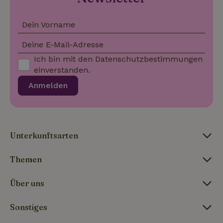
ob der Browser
_nhft_user-create-account
www.naturhaeuschen.de
Sess
des Website-
Besuchers
Dein Vorname
Cookies
unterstützt.
Deine E-Mail-Adresse
Ich bin mit den
Datenschutzbestimmungen
_nhft_term-search
www.naturhaeuschen.de
Sess
einverstanden.
Anmelden
_nhftconstraint_privacy-
www.naturhaeuschen.de
Sess
policy
Unterkunftsarten
Themen
_nhft_translations
www.naturhaeuschen.de
Sess
Über uns
Sonstiges