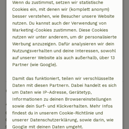
Am besten fährst du mit dem Auto zu den
Wenn du zustimmst, setzen wir statistische
waldreichen Wanderwegen (Furfooz, Maredred,
Cookies ein, mit denen wir (komplett anonym)
Maredsous …). Die Lesse ist ganz in der Nähe.
besser verstehen, wie Besucher unsere Website
Natur, Ruhe & Freiraum: 5
/5
nutzen. Du kannst auch der Verwendung von
Wunderschöne Natur. Weite Ebenen, also
Marketing-Cookies zustimmen. Diese Cookies
weniger Wald in der unmittelbaren Umgebung.
nutzen wir unter anderem, um dir personalisierte
Dieser Text wurde automatisch übersetzt.
Werbung anzuzeigen. Dafür analysieren wir dein
Original anzeigen.
Nutzungsverhalten und deine Interessen, sowohl
auf unserer Website als auch außerhalb, über 13
Partner (wie Google).
Alle 9 Bewertungen anzeigen
Damit das funktioniert, teilen wir verschlüsselte
Daten mit diesen Partnern. Dabei handelt es sich
Gut zu wissen
um Daten wie IP-Adresse, Gerätetyp,
Informationen zu deinen Browsereinstellungen
Aufenthaltsdetails
sowie dein Surf- und Klickverhalten. Mehr Infos
Anreise: 16:00- 20:00
findest du in unserem Cookie-Richtlinie und
Abreise: 08:00- 10:00
unserer Datenschutzerklärung, sowie darin, wie
Kontaktloser Aufenthalt möglich
Google mit deinen Daten umgeht.