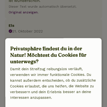
ist wunderschön.
Dieser Text wurde automatisch übersetzt.
Original anzeigen.
Els
21. Oktober 2022
Allgemeine Bewertung: 9
/10
Sehr schön eingerichtet mit sorgfältig
Privatsphäre findest du in der
ausgewählten Materialien. Große Zimmer und
Natur! Möchtest du Cookies für
Badezimmer (jeweils separat). Schöner
unterwegs?
Sitzbereich mit gemütlichem Kamin. Große
Küche und Wohnbereich. Viel Licht, schöne
Damit dein Streifzug reibungslos verläuft,
Aussichten. Schöne Terrasse mit Grill und
verwenden wir immer funktionale Cookies. Du
Spielbereich. Einzigartiges Kulturerbe, das
kannst außerdem entscheiden, ob du zusätzliche
sorgfältig und ökologisch restauriert wurde
Cookies erlaubst, die uns helfen, die Website zu
(Wassermühle mit Cortenstahl-Rad und
verbessern und dein Erlebnis besser an deine
Wärmepumpe). Das Geräusch, das das Rad
Interessen anzupassen.
antreibt, kann manchmal etwas zu hören sein.