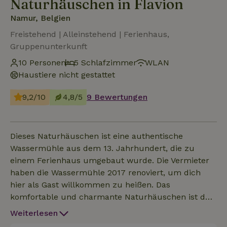
Naturhäuschen in Flavion
Namur, Belgien
Freistehend | Alleinstehend | Ferienhaus,
Gruppenunterkunft
10 Personen
5 Schlafzimmer
WLAN
Haustiere nicht gestattet
9,2/10
4,8/5
9 Bewertungen
Dieses Naturhäuschen ist eine authentische
Wassermühle aus dem 13. Jahrhundert, die zu
einem Ferienhaus umgebaut wurde. Die Vermieter
haben die Wassermühle 2017 renoviert, um dich
hier als Gast willkommen zu heißen. Das
komfortable und charmante Naturhäuschen ist der
ideale Ort, um in grüner Umgebung zu entspannen.
Weiterlesen
Die Umgebung bietet zahlreiche Aktivitäten für