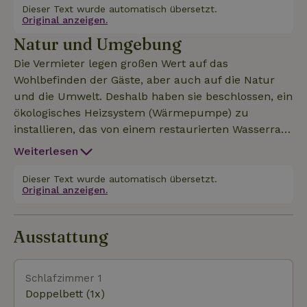
Jung und Alt, wie z.B. den Besuch der Abtei
Dieser Text wurde automatisch übersetzt.
Original anzeigen.
Maredsous, sowie wunderbare Wanderungen und
Natur und Umgebung
köstliche lokale Produkte. Ausschließlich zur
privaten Nutzung vermietet (keine Abrechnung und
Die Vermieter legen großen Wert auf das
Dienstleistungen). Ladestation für Mieter verfügbar
Wohlbefinden der Gäste, aber auch auf die Natur
(gegen Aufpreis). Mitbringen: Bettwäsche +
und die Umwelt. Deshalb haben sie beschlossen, ein
Handtücher + Trockentücher Ladestation (€0,50/kwh)
ökologisches Heizsystem (Wärmepumpe) zu
installieren, das von einem restaurierten Wasserrad
angetrieben wird.
Weiterlesen
Dieser Text wurde automatisch übersetzt.
Original anzeigen.
Ausstattung
Schlafzimmer 1
Doppelbett (1x)