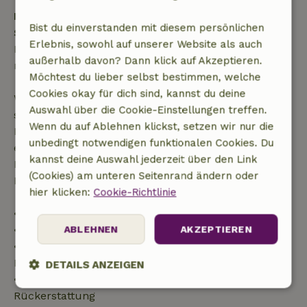
Kostenlose Stornierung innerhalb von 24
Bist du einverstanden mit diesem persönlichen
Stunden
Erlebnis, sowohl auf unserer Website als auch
Kostenlose Stornierung innerhalb von 24 Stunden
außerhalb davon? Dann klick auf Akzeptieren.
nach deiner Buchungsbestätigung.
Möchtest du lieber selbst bestimmen, welche
Cookies okay für dich sind, kannst du deine
Wenn du innerhalb der angegebenen Frist
Auswahl über die Cookie-Einstellungen treffen.
stornierst, hast du Anspruch auf eine vollständige
Wenn du auf Ablehnen klickst, setzen wir nur die
Rückerstattung des Buchungsbetrags. Danach
unbedingt notwendigen funktionalen Cookies. Du
erhältst du eine teilweise Rückerstattung der
kannst deine Auswahl jederzeit über den Link
Reisekosten und eine 100-prozentige
(Cookies) am unteren Seitenrand ändern oder
Rückerstattung der Anzahlung:
hier klicken:
Cookie-Richtlinie
• bis zu 42 Tage vor Anreise: 70 % Rückerstattung
• 42–28 Tage vor Anreise: 40 % Rückerstattung
ABLEHNEN
AKZEPTIEREN
• ab 28 Tage bis zum Tag der Anreise: 10 %
Rückerstattung
DETAILS ANZEIGEN
• am Tag der Anreise oder später: keine
Unbedingt
Performance
Targeting
Rückerstattung
erforderlich