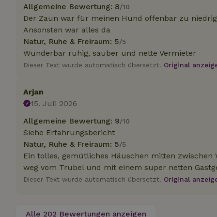
.na
Allgemeine Bewertung: 8
/10
_nhftconstraint_
Der Zaun war für meinen Hund offenbar zu niedrig,
_ga_JRK1QL37RY
calendar
Ansonsten war alles da
test_cookie
Go
.do
Natur, Ruhe & Freiraum: 5
/5
_nhft_safety-depo
Wunderbar ruhig, sauber und nette Vermieter
Dieser Text wurde automatisch übersetzt.
Original anzeig
_nhft_search-geo
Arjan
15. Juli 2026
_nhft_privacy-pol
Allgemeine Bewertung: 9
/10
Siehe Erfahrungsbericht
_nhft_user-creat
Natur, Ruhe & Freiraum: 5
/5
Ein tolles, gemütliches Häuschen mitten zwischen 
weg vom Trubel und mit einem super netten Gastg
_nhft_term-searc
Dieser Text wurde automatisch übersetzt.
Original anzeig
_nhftconstraint_p
policy
Alle 202 Bewertungen anzeigen