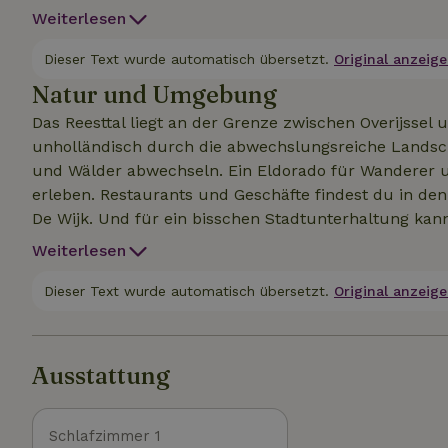
Dusche, ein Waschbecken und eine Toilette. Die über
Weiterlesen
Auch im Garten mit Obstbäumen hast du alle Privats
Aussicht genießen. Und es gibt eine hervorragende W
Dieser Text wurde automatisch übersetzt.
Original anzeige
Natur und Umgebung
Das Reesttal liegt an der Grenze zwischen Overijssel 
unholländisch durch die abwechslungsreiche Landscha
und Wälder abwechseln. Ein Eldorado für Wanderer un
erleben. Restaurants und Geschäfte findest du in de
De Wijk. Und für ein bisschen Stadtunterhaltung ka
Weiterlesen
Dieser Text wurde automatisch übersetzt.
Original anzeige
Ausstattung
Schlafzimmer 1