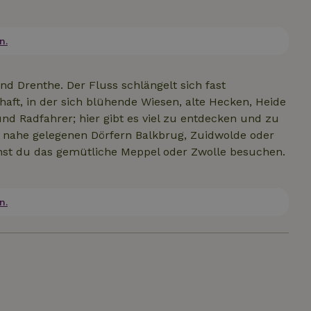
dachte Terrasse ist ein schöner Ort zum Entspannen.
phäre, die du brauchst, und kannst die schöne
IFI-Verbindung. Ideal für ein Wochenende oder einen Kur
n.
und Drenthe. Der Fluss schlängelt sich fast
ft, in der sich blühende Wiesen, alte Hecken, Heide
d Radfahrer; hier gibt es viel zu entdecken und zu
n nahe gelegenen Dörfern Balkbrug, Zuidwolde oder
nnst du das gemütliche Meppel oder Zwolle besuchen.
n.