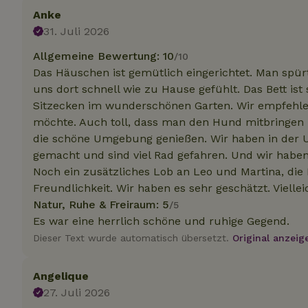
Anke
31. Juli 2026
Unbedin
Allgemeine Bewertung: 10
/10
Unbedingt erforder
Das Häuschen ist gemütlich eingerichtet. Man spürt
und die Kontoverwa
uns dort schnell wie zu Hause gefühlt. Das Bett is
verwendet werden.
Sitzecken im wunderschönen Garten. Wir empfehle
Name
möchte. Auch toll, dass man den Hund mitbringen
CookieScriptCons
die schöne Umgebung genießen. Wir haben in der
gemacht und sind viel Rad gefahren. Und wir haben
Noch ein zusätzliches Lob an Leo und Martina, die
Freundlichkeit. Wir haben es sehr geschätzt. Vielleic
Natur, Ruhe & Freiraum: 5
/5
Es war eine herrlich schöne und ruhige Gegend.
Name
Name
Name
Name
Anb
Dieser Text wurde automatisch übersetzt.
Original anzeig
_ga
_nhftconstraint_t
recently_viewed
search
IDE
Go
.do
Angelique
_nhft_new-calend
27. Juli 2026
_gcl_au
Go