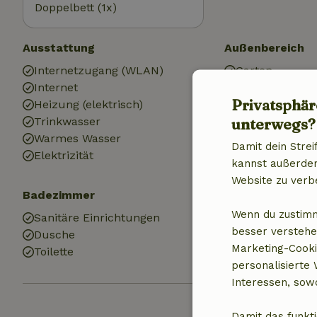
Doppelbett (1x)
Ausstattung
Außenbereich
Internetzugang (WLAN)
Garten
Internet
Garten (eingez
Privatsphär
Heizung (elektrisch)
Gartenmöbel
unterwegs?
Trinkwasser
Terrasse
Warmes Wasser
Terrasse (über
Damit dein Strei
Elektrizität
Gartentüren
kannst außerdem 
Website zu verb
Badezimmer
Wenn du zustimm
Sanitäre Einrichtungen
besser verstehe
Dusche
Marketing-Cooki
Toilette
personalisierte
Interessen, sowo
Damit das funkti