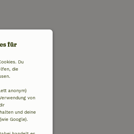
es für
Cookies. Du
lfen, die
ssen.
lett anonym)
 Verwendung von
dir
halten und deine
(wie Google).
Dabei handelt es