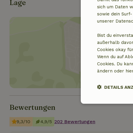
Lage
sich um Daten w
sowie dein Surf-
unserer Datensc
Bist du einverst
außerhalb davon
Cookies okay für
Standor
Wenn du auf Abl
Cookies. Du kan
ändern oder hie
DETAILS AN
Unbedingt
Bewertungen
erforderlich
9,3/10
4,9/5
202 Bewertungen