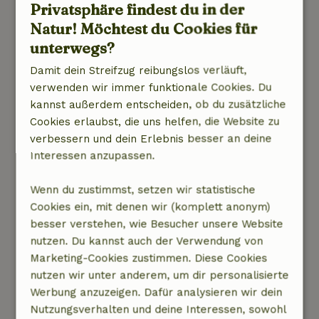
Häuschen nistete ein Turmfalke.
Privatsphäre findest du in der
Das Häuschen lag an einer sehr ruhigen Straße.
Natur! Möchtest du Cookies für
Kaum Verkehr. Wenn man mit dem Fahrrad
unterwegs?
unterwegs ist, gelangt man schnell auf
Sandwege. Auf dem Gelände des Häuschens
Damit dein Streifzug reibungslos verläuft,
gab es zwei Esel und zwei ganz liebe Hunde.
verwenden wir immer funktionale Cookies. Du
Die Schafe weideten auf einer Wiese in der
kannst außerdem entscheiden, ob du zusätzliche
Nähe.
Cookies erlaubst, die uns helfen, die Website zu
Ein sehr gastfreundliches Gastgeberpaar. Sie
verbessern und dein Erlebnis besser an deine
konnten viel über die Umgebung und die Natur
Interessen anzupassen.
erzählen. Und sie waren immer sehr
interessiert an unseren Erlebnissen.
Wenn du zustimmst, setzen wir statistische
Das Ferienhaus liegt in der Nähe von
Cookies ein, mit denen wir (komplett anonym)
Valkenswaard, es gibt also jede Menge
besser verstehen, wie Besucher unsere Website
Restaurants und Cafés. Auch mit dem Fahrrad
nutzen. Du kannst auch der Verwendung von
erreichbar: tolle Dörfer mit gemütlichen
Marketing-Cookies zustimmen. Diese Cookies
Terrassen.
nutzen wir unter anderem, um dir personalisierte
Werbung anzuzeigen. Dafür analysieren wir dein
Dieser Text wurde automatisch übersetzt.
Nutzungsverhalten und deine Interessen, sowohl
Original anzeigen.