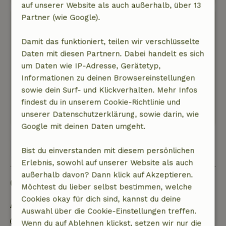
auf unserer Website als auch außerhalb, über 13
Partner (wie Google).
Anneke
5. Juni 2026
Damit das funktioniert, teilen wir verschlüsselte
Allgemeine Bewertung: 9
/10
Daten mit diesen Partnern. Dabei handelt es sich
Ein wunderbares Haus zum Verweilen
um Daten wie IP-Adresse, Gerätetyp,
Natur, Ruhe & Freiraum: 5
/5
Informationen zu deinen Browsereinstellungen
Super
sowie dein Surf- und Klickverhalten. Mehr Infos
Dieser Text wurde automatisch übersetzt.
findest du in unserem Cookie-Richtlinie und
Original anzeigen.
unserer Datenschutzerklärung, sowie darin, wie
Google mit deinen Daten umgeht.
Alle 104 Bewertungen anzeigen
Bist du einverstanden mit diesem persönlichen
Erlebnis, sowohl auf unserer Website als auch
außerhalb davon? Dann klick auf Akzeptieren.
Gut zu wissen
Möchtest du lieber selbst bestimmen, welche
Cookies okay für dich sind, kannst du deine
Aufenthaltsdetails
Auswahl über die Cookie-Einstellungen treffen.
Anreise: 15:00- 18:00
Wenn du auf Ablehnen klickst, setzen wir nur die