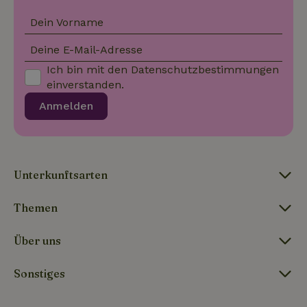
Dein Vorname
_nhftconstraint_privacy-
www.naturhaeuschen.de
Sess
policy
Deine E-Mail-Adresse
Ich bin mit den
Datenschutzbestimmungen
einverstanden.
_nhft_translations
www.naturhaeuschen.de
Sess
Anmelden
Unterkunftsarten
_nhftconstraint_user-
www.naturhaeuschen.de
Sess
create-account
Themen
Über uns
nature_house_session
www.naturhaeuschen.de
1 Wo
Sonstiges
_nhft_open-gds-onboarding
www.naturhaeuschen.de
Sess