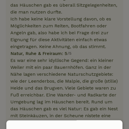
das Häuschen gab es überall Sitzgelegenheiten,
die man nutzen durfte.
Ich habe keine klare Vorstellung davon, ob es
Möglichkeiten zum Reiten, Bootfahren oder
Angeln gab, also habe ich bei Frage drei zur
Eignung für diese Aktivitäten einfach etwas
eingetragen. Keine Ahnung, ob das stimmt.
Natur, Ruhe & Freiraum: 5
/5
Es war eine sehr idyllische Gegend: ein kleiner
Weiler mit ein paar Bauernhöfen. Ganz in der
Nähe lagen verschiedene Naturschutzgebiete:
wie der Leenderbos, die Malpie, die große (stille)
Heide und das Brugven. Viele Gebiete waren zu
Fuß erreichbar. Eine Wander- und Radkarte der
Umgebung lag im Häuschen bereit. Rund um
das Häuschen gab es viel Natur: Es gab ein Nest
mit Steinkäuzen, in der Scheune nistete eine
Schleiereule und auf der Wiese vor dem