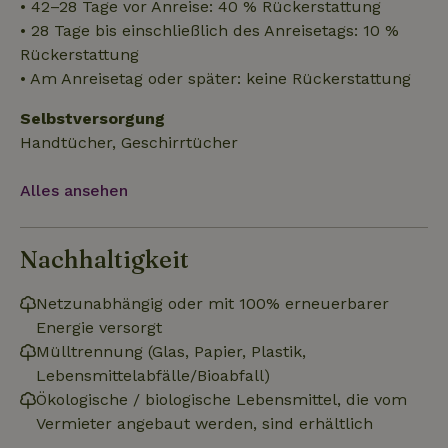
• 42–28 Tage vor Anreise: 40 % Rückerstattung
Unbedingt erforderlich
Performance
Targeting
• 28 Tage bis einschließlich des Anreisetags: 10 %
Rückerstattung
Funktionalität
Unklassifizierte
• Am Anreisetag oder später: keine Rückerstattung
Unbedingt erforderliche Cookies ermöglichen wesentliche
Kernfunktionen der Website wie die Benutzeranmeldung und
Selbstversorgung
die Kontoverwaltung. Ohne die unbedingt erforderlichen
Cookies kann die Website nicht ordnungsgemäß verwendet
Handtücher, Geschirrtücher
werden.
Name
Anbieter
/
Domäne
Ablaufdatum
Besch
Alles ansehen
CookieScriptConsent
CookieScript
4 Wochen 2
Diese
.naturhaeuschen.de
Tage
Cooki
Diens
Nachhaltigkeit
Einwil
für B
speic
Banne
Netzunabhängig oder mit 100% erneuerbarer
Scrip
ordnu
Energie versorgt
funkti
Mülltrennung (Glas, Papier, Plastik,
Lebensmittelabfälle/Bioabfall)
Ökologische / biologische Lebensmittel, die vom
Vermieter angebaut werden, sind erhältlich
Name
Name
Anbieter
Anbieter
/
Domäne
/
Domäne
Ablaufdatum
Ablauf
Name
Anbieter
/
Domäne
Ablaufdatum
Beschreib