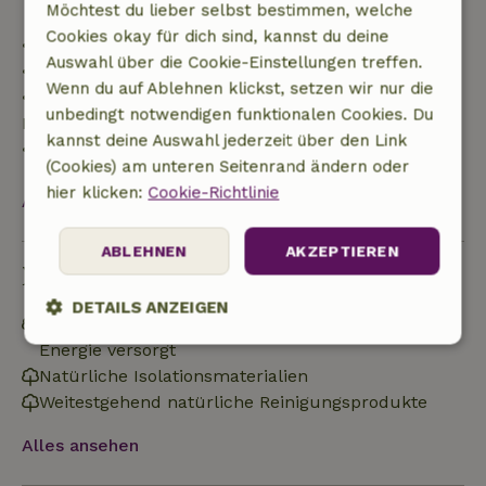
Möchtest du lieber selbst bestimmen, welche
Cookies okay für dich sind, kannst du deine
• Bis zu 42 Tage vor Anreise: 70 % Rückerstattung
Auswahl über die Cookie-Einstellungen treffen.
• 42–28 Tage vor Anreise: 40 % Rückerstattung
Wenn du auf Ablehnen klickst, setzen wir nur die
• 28 Tage bis einschließlich des Anreisetags: 10 %
unbedingt notwendigen funktionalen Cookies. Du
Rückerstattung
kannst deine Auswahl jederzeit über den Link
• Am Anreisetag oder später: keine Rückerstattung
(Cookies) am unteren Seitenrand ändern oder
hier klicken:
Cookie-Richtlinie
Alles ansehen
ABLEHNEN
AKZEPTIEREN
Nachhaltigkeit
DETAILS ANZEIGEN
Netzunabhängig oder mit 100% erneuerbarer
Energie versorgt
Unbedingt
Performance
Targeting
erforderlich
Natürliche Isolationsmaterialien
Weitestgehend natürliche Reinigungsprodukte
Alles ansehen
Funktionalität
Unklassifizierte