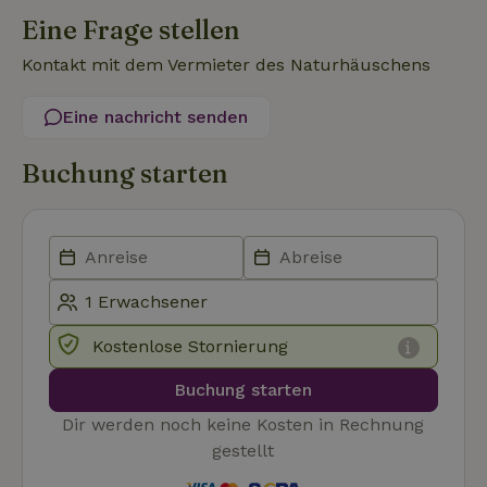
Eine Frage stellen
Kontakt mit dem Vermieter des Naturhäuschens
Eine nachricht senden
Unbedingt erforderlich
Performance
Targeting
Funktionalität
Unklassifizierte
Buchung starten
Unbedingt erforderliche Cookies ermöglichen wesentliche
Kernfunktionen der Website wie die Benutzeranmeldung und
die Kontoverwaltung. Ohne die unbedingt erforderlichen
Cookies kann die Website nicht ordnungsgemäß verwendet
werden.
Name
Anbieter
/
Domäne
Ablaufdatum
Besch
CookieScriptConsent
CookieScript
4 Wochen 2
Diese
.naturhaeuschen.de
Tage
Cooki
Kostenlose Stornierung
Diens
Einwil
für B
Buchung starten
speic
Banne
Dir werden noch keine Kosten in Rechnung
Scrip
ordnu
gestellt
funkti