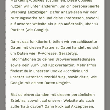
Marketing-Cookies zustimmen. Diese Cookies
nutzen wir unter anderem, um dir personalisierte
Aufenthaltsdetails
Werbung anzuzeigen. Dafür analysieren wir dein
Anreise: 16:00- 22:00
Nutzungsverhalten und deine Interessen, sowohl
Abreise: 10:00- 10:30
auf unserer Website als auch außerhalb, über 13
Partner (wie Google).
Kostenlose Stornierung innerhalb von 7 Tagen
Kostenlose Stornierung innerhalb von 7 Tagen nach
Damit das funktioniert, teilen wir verschlüsselte
deiner Buchungsbestätigung, sofern die
Daten mit diesen Partnern. Dabei handelt es sich
Buchungsanfrage mehr als 28 Tage vor dem
um Daten wie IP-Adresse, Gerätetyp,
Startdatum gestellt wurde. Bei Buchungen, die
Informationen zu deinen Browsereinstellungen
innerhalb von 28 Tagen beginnen, gilt die kostenlose
sowie dein Surf- und Klickverhalten. Mehr Infos
Stornierung innerhalb von 24 Stunden. Wenn du
findest du in unserem Cookie-Richtlinie und
innerhalb der angegebenen Frist stornierst, hast du
unserer Datenschutzerklärung, sowie darin, wie
Anspruch auf eine vollständige Rückerstattung des
Google mit deinen Daten umgeht.
Buchungsbetrags.
Bist du einverstanden mit diesem persönlichen
Danach erhältst du eine teilweise Rückerstattung
Erlebnis, sowohl auf unserer Website als auch
der Reisekosten und eine 100-prozentige
außerhalb davon? Dann klick auf Akzeptieren.
Rückerstattung der Anzahlung: