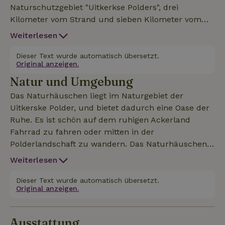
Naturschutzgebiet "Uitkerkse Polders", drei
Kilometer vom Strand und sieben Kilometer vom
Zentrum von Brügge entfernt, ideal für einen
Weiterlesen
Besuch an der Küste und / oder Brügge.
Dieser Text wurde automatisch übersetzt.
Original anzeigen.
Natur und Umgebung
Das Naturhäuschen liegt im Naturgebiet der
Uitkerske Polder, und bietet dadurch eine Oase der
Ruhe. Es ist schön auf dem ruhigen Ackerland
Fahrrad zu fahren oder mitten in der
Polderlandschaft zu wandern. Das Naturhäuschen
bietet Ihnen die Möglichkeit mitten in der Natur zu
Weiterlesen
wohnen bei 100% Stille. Ein wertvolles Merkmal, das
selten zu finden ist. Kommen Sie und genießen Sie
Dieser Text wurde automatisch übersetzt.
Original anzeigen.
die Natur und die wunderschöne Umgebung.
Ausstattung