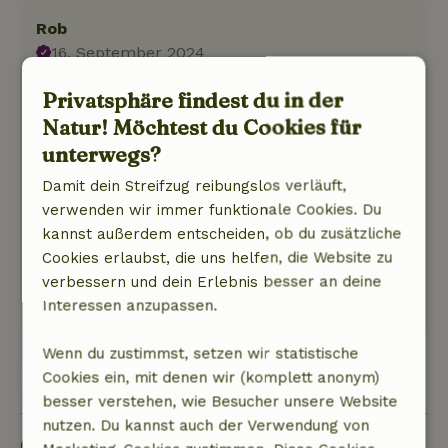
Rob
16. September 2024
Allgemeine Bewertung: 8
/10
Privatsphäre findest du in der
Super netter Ort mit viel Privatsphäre und
Natur! Möchtest du Cookies für
einem schönen Jacuzzi
unterwegs?
Natur, Ruhe & Freiraum: 5
/5
Wir hatten eine super Woche, das Wetter hat
Damit dein Streifzug reibungslos verläuft,
auch dazu beigetragen, die Privatsphäre war
verwenden wir immer funktionale Cookies. Du
top, die Besitzer waren super nett, der Jacuzzi
kannst außerdem entscheiden, ob du zusätzliche
war top, die Gegend war auch sehr schön
Cookies erlaubst, die uns helfen, die Website zu
verbessern und dein Erlebnis besser an deine
Dieser Text wurde automatisch übersetzt.
Interessen anzupassen.
Original anzeigen.
Wenn du zustimmst, setzen wir statistische
Alle 37 Bewertungen anzeigen
Cookies ein, mit denen wir (komplett anonym)
besser verstehen, wie Besucher unsere Website
nutzen. Du kannst auch der Verwendung von
Gut zu wissen