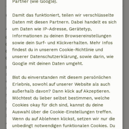
Partner (wie Google).
Gut zu wissen
Damit das funktioniert, teilen wir verschlüsselte
Daten mit diesen Partnern. Dabei handelt es sich
Aufenthaltsdetails
um Daten wie IP-Adresse, Gerätetyp,
Informationen zu deinen Browsereinstellungen
Anreise: 15:00- 20:00
sowie dein Surf- und Klickverhalten. Mehr Infos
Abreise: 07:00- 10:00
findest du in unserem Cookie-Richtlinie und
Kontaktloser Aufenthalt möglich
unserer Datenschutzerklärung, sowie darin, wie
Feuerwerksfreies Umfeld
Google mit deinen Daten umgeht.
Kostenlose Stornierung innerhalb von 7 Tagen
Kostenlose Stornierung innerhalb von 7 Tagen nach
Bist du einverstanden mit diesem persönlichen
deiner Buchungsbestätigung, sofern die
Erlebnis, sowohl auf unserer Website als auch
Buchungsanfrage mehr als 28 Tage vor dem
außerhalb davon? Dann klick auf Akzeptieren.
Startdatum gestellt wurde. Bei Buchungen, die
Möchtest du lieber selbst bestimmen, welche
innerhalb von 28 Tagen beginnen, gilt die kostenlose
Cookies okay für dich sind, kannst du deine
Stornierung innerhalb von 24 Stunden. Wenn du
Auswahl über die Cookie-Einstellungen treffen.
innerhalb der angegebenen Frist stornierst, hast du
Wenn du auf Ablehnen klickst, setzen wir nur die
Anspruch auf eine vollständige Rückerstattung des
unbedingt notwendigen funktionalen Cookies. Du