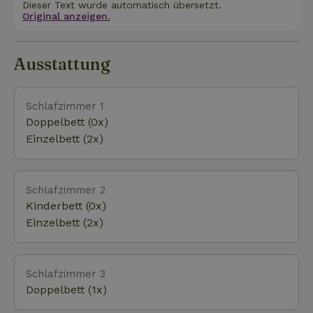
und ein Vordach. In der Zeit um Weihnachten und
Dieser Text wurde automatisch übersetzt.
Einzelboxspringbetten und Klimaanlage. Im
Original anzeigen.
Silvester vermieten wir unsere Häuser nur für die
Erdgeschoss gibt es ein Schlafzimmer mit
Dauer einer ganzen Woche.
Doppelbett, Toilette und Waschbecken.
Ausstattung
Schlafzimmer 1
Doppelbett (0x)
Einzelbett (2x)
Schlafzimmer 2
Kinderbett (0x)
Einzelbett (2x)
Schlafzimmer 3
Doppelbett (1x)