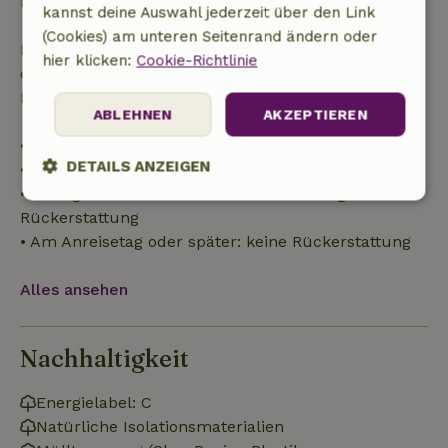
Buchungsbetrags.
kannst deine Auswahl jederzeit über den Link
(Cookies) am unteren Seitenrand ändern oder
Danach erhältst du eine teilweise Rückerstattung
hier klicken:
Cookie-Richtlinie
der Reisekosten und eine 100-prozentige
Rückerstattung der Anzahlung:
ABLEHNEN
AKZEPTIEREN
• Bis zu 42 Tage vor Anreise: 70 % Rückerstattung
DETAILS ANZEIGEN
• 42–28 Tage vor Anreise: 40 % Rückerstattung
• 28 Tage bis einschließlich des Anreisetags: 10 %
Unbedingt
Performance
Targeting
Rückerstattung
erforderlich
• Am Anreisetag oder später: keine Rückerstattung
Alles ansehen
Funktionalität
Unklassifizierte
Nachhaltigkeit
Energielabel: C
Natürliche Isolationsmaterialien
Unbedingt erforderlich
Performance
Targeting