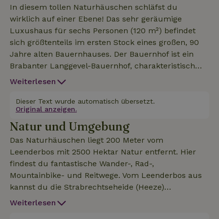
In diesem tollen Naturhäuschen schläfst du
wirklich auf einer Ebene! Das sehr geräumige
Luxushaus für sechs Personen (120 m²) befindet
sich größtenteils im ersten Stock eines großen, 90
Jahre alten Bauernhauses. Der Bauernhof ist ein
Brabanter Langgevel-Bauernhof, charakteristisch
für die Gegend. Im Haus findest du schöne hohe
Weiterlesen
Decken, an denen die alte Balkenkonstruktion noch
vollständig sichtbar ist. Eine Treppe führt in den
Dieser Text wurde automatisch übersetzt.
Original anzeigen.
ersten Stock. Großes, helles Wohnzimmer mit
Natur und Umgebung
einem gemütlichen Holzofen. Moderne offene
Küche mit Kochinsel, Gasherd (fünf Flammen),
Das Naturhäuschen liegt 200 Meter vom
großem Backofen und Geschirrspüler. Ein stilvolles
Leenderbos mit 2500 Hektar Natur entfernt. Hier
Badezimmer mit einer begehbaren Dusche und
findest du fantastische Wander-, Rad-,
zwei Waschbecken. Separate Toilette. Im
Mountainbike- und Reitwege. Vom Leenderbos aus
Hauswirtschaftsraum gibt es eine Waschmaschine,
kannst du die Strabrechtseheide (Heeze)
einen Trockner, ein Bügelbrett und ein Bügeleisen.
überqueren und zu den Panbossen in Sterksel
Weiterlesen
Ein Schlafzimmer mit Doppelboxspringbett, TV und
fahren. Das Haus hat einen eingezäunten Garten
Klimaanlage und ein Schlafzimmer mit zwei