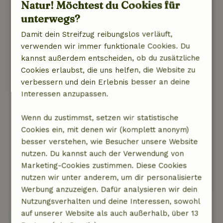
Natur! Möchtest du Cookies für
23. September 2022
unterwegs?
Allgemeine Bewertung: 9
/10
Damit dein Streifzug reibungslos verläuft,
Die Hütte sieht sehr gemütlich und
verwenden wir immer funktionale Cookies. Du
stimmungsvoll aus, ist aber trotzdem recht
kannst außerdem entscheiden, ob du zusätzliche
groß und es ist alles da, was du brauchst.
Cookies erlaubst, die uns helfen, die Website zu
Schön eingerichtet, gute Betten und
verbessern und dein Erlebnis besser an deine
Bettwäsche, Moskitonetz für die Fenster, etc.
Interessen anzupassen.
Wir fanden es TOP!
Natur, Ruhe & Freiraum: 5
/5
Wenn du zustimmst, setzen wir statistische
Ruhige Straße, mit vielen alten Häusern, Wiesen
Cookies ein, mit denen wir (komplett anonym)
und in der Nähe des Waldes. Es ist sehr ruhig
besser verstehen, wie Besucher unsere Website
dort. Du wachst wirklich durch den Klang der
nutzen. Du kannst auch der Verwendung von
Vögel (und der gelegentlichen Kuh) auf.
Marketing-Cookies zustimmen. Diese Cookies
Dieser Text wurde automatisch übersetzt.
nutzen wir unter anderem, um dir personalisierte
Original anzeigen.
Werbung anzuzeigen. Dafür analysieren wir dein
Nutzungsverhalten und deine Interessen, sowohl
auf unserer Website als auch außerhalb, über 13
Alle 28 Bewertungen anzeigen