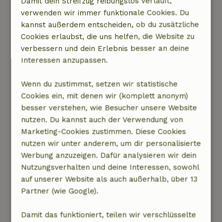
Damit dein Streifzug reibungslos verläuft,
kann sicher die aktuellen Fotos schicken, die
verwenden wir immer funktionale Cookies. Du
nicht mit den Fotos auf der Website, FB-Gruppe,
kannst außerdem entscheiden, ob du zusätzliche
hortus das canvas Website übereinstimmen.
Cookies erlaubst, die uns helfen, die Website zu
man kann die Ratten oder anderes Ungeziefer
verbessern und dein Erlebnis besser an deine
zwischen der Decke und den Dachziegeln
Interessen anzupassen.
laufen hören, die ganze Nacht. Alle Kissen im
Garten und auf den Stühlen sind mit Rissen,
Wenn du zustimmst, setzen wir statistische
Wasserhahn mit Klebeband, Licht in der Küche
Cookies ein, mit denen wir (komplett anonym)
nur zusammen, wenn die Dunstabzugshaube
besser verstehen, wie Besucher unsere Website
funktioniert, viel zu viel, um es hier
nutzen. Du kannst auch der Verwendung von
unterzubringen. Antwort des Vermieters: Das
Marketing-Cookies zustimmen. Diese Cookies
andere Ferienhaus hat seinen eigenen
nutzen wir unter anderem, um dir personalisierte
Parkplatz. Du hast Privatsphäre und das Haus
Werbung anzuzeigen. Dafür analysieren wir dein
ist komplett geschlossen, ohne Ungeziefer. Es
Nutzungsverhalten und deine Interessen, sowohl
gibt derzeit keine Risse in den Polstern und
auf unserer Website als auch außerhalb, über 13
andere Dinge, auf die du hinweist, wurden
Partner (wie Google).
bereits behoben.
Natur, Ruhe & Freiraum: 3
/5
Damit das funktioniert, teilen wir verschlüsselte
Das gesamte Anwesen war eindeutig einmal das