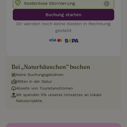
verwendet
vor dem
Kostenlose Stornierung
den
Besuch dieser
Sitzungsst
Website
beizubehal
gesehen hat.
Buchung starten
test_cookie
Google LLC
14 Minuten
Dieses Cookie
Dir werden noch keine Kosten in Rechnung
_nhft_privacy-policy
www.naturhaeuschen.de
Sess
.doubleclick.net
59
wird von
Sekunden
DoubleClick (im
gestellt
Besitz von
Google)
gesetzt, um
festzustellen,
ob der Browser
_nhft_user-create-account
www.naturhaeuschen.de
Sess
des Website-
Besuchers
Cookies
Bei „Naturhäuschen“ buchen
unterstützt.
Keine Buchungsgebühren
_nhft_term-search
www.naturhaeuschen.de
Sess
Mitten in der Natur
Abseits von Touristenströmen
Wir spenden 5% unseres Umsatzes an lokale
Naturprojekte.
_nhftconstraint_privacy-
www.naturhaeuschen.de
Sess
policy