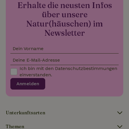
Erhalte die neusten Infos
_nhft_translations
www.naturhaeuschen.de
Sess
über unsere
Natur(häuschen) im
Newsletter
Dein Vorname
_nhftconstraint_user-
www.naturhaeuschen.de
Sess
create-account
Deine E-Mail-Adresse
Ich bin mit den
Datenschutzbestimmungen
einverstanden.
nature_house_session
www.naturhaeuschen.de
1 Wo
Anmelden
_nhft_open-gds-onboarding
www.naturhaeuschen.de
Sess
Unterkunftsarten
Themen
_nhftconstraint_open-gds-
www.naturhaeuschen.de
Sess