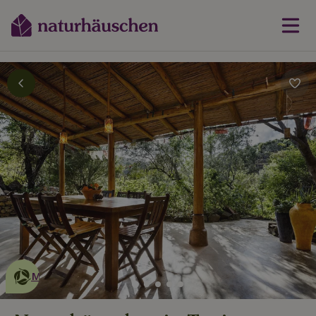
Dies ist ein
umweltschonendes
Naturhäuschen
Mehr erfahren