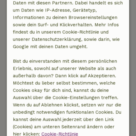
Daten mit diesen Partnern. Dabei handelt es sich
Schmuckstück, das auf diesen Fotos zu sehen
um Daten wie IP-Adresse, Gerätetyp,
ist! Wunderschön gelegen, inmitten der Natur,
Informationen zu deinen Browsereinstellungen
in Ruhe und Frieden. Jetzt ist das gesamte
sowie dein Surf- und Klickverhalten. Mehr Infos
Anwesen leider völlig verfallen und
findest du in unserem Cookie-Richtlinie und
vernachlässigt. Wir finden das wirklich schade.
unserer Datenschutzerklärung, sowie darin, wie
In erster Linie natürlich, weil das nicht das ist,
Google mit deinen Daten umgeht.
was wir als Urlaub gewählt haben. Und dann
auch unverhältnismäßig zu dem Betrag, den
Bist du einverstanden mit diesem persönlichen
wir dafür bezahlt haben. Wir haben auf den
Erlebnis, sowohl auf unserer Website als auch
vorherigen Bewertungen wirklich alles das
außerhalb davon? Dann klick auf Akzeptieren.
Gleiche gelesen und jetzt so 1 Jahr später ist es
Möchtest du lieber selbst bestimmen, welche
immer noch so !!!!
Cookies okay für dich sind, kannst du deine
Die Mieter des kleineren Hauses hinter dem
Auswahl über die Cookie-Einstellungen treffen.
Pool (dessen Filter nicht funktioniert) gehen
Wenn du auf Ablehnen klickst, setzen wir nur die
immer an deinem Teil vorbei, also keine
unbedingt notwendigen funktionalen Cookies. Du
Privatsphäre !!!
kannst deine Auswahl jederzeit über den Link
Dieser Text wurde automatisch übersetzt.
(Cookies) am unteren Seitenrand ändern oder
Original anzeigen.
hier klicken:
Cookie-Richtlinie