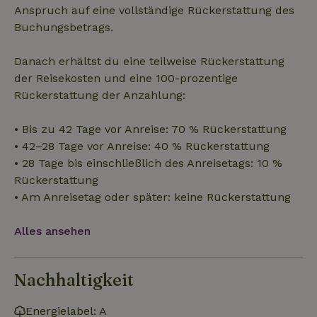
Kernfunktionen der Website wie die Benutzeranmeldung und
Anspruch auf eine vollständige Rückerstattung des
die Kontoverwaltung. Ohne die unbedingt erforderlichen
Buchungsbetrags.
Cookies kann die Website nicht ordnungsgemäß verwendet
werden.
Danach erhältst du eine teilweise Rückerstattung
Name
Anbieter
/
Domäne
Ablaufdatum
Besch
der Reisekosten und eine 100-prozentige
CookieScriptConsent
CookieScript
4 Wochen 2
Diese
.naturhaeuschen.de
Tage
Cooki
Rückerstattung der Anzahlung:
Diens
Einwil
für B
• Bis zu 42 Tage vor Anreise: 70 % Rückerstattung
speic
Banne
• 42–28 Tage vor Anreise: 40 % Rückerstattung
Scrip
ordnu
• 28 Tage bis einschließlich des Anreisetags: 10 %
funkti
Rückerstattung
• Am Anreisetag oder später: keine Rückerstattung
Alles ansehen
Name
Name
Anbieter
Anbieter
/
Domäne
/
Domäne
Ablaufdatum
Ablauf
Name
Anbieter
/
Domäne
Ablaufdatum
Beschreib
_nhftconstraint_term-
recently_viewed_houses
www.naturhaeuschen.de
www.naturhaeuschen.de
Session
Sess
search
_ga
Google LLC
1 Jahr 1
Dieser Coo
Name
Anbieter
/
Domäne
Ablaufdatum
Beschreibung
Nachhaltigkeit
.naturhaeuschen.de
Monat
Name ist m
Google-Datenschutzerklärung
Google Uni
IDE
Google LLC
1 Jahr
Dieses Cookie
Analytics
.doubleclick.net
wird von
verknüpft. 
Energielabel: A
Doubleclick
eine wicht