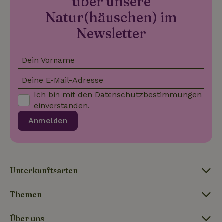
über unsere
Natur(häuschen) im
Newsletter
_nhftconstraint_privacy-
www.naturhaeuschen.de
Sess
policy
Dein Vorname
Deine E-Mail-Adresse
_nhft_translations
www.naturhaeuschen.de
Sess
Ich bin mit den
Datenschutzbestimmungen
einverstanden.
Anmelden
_nhftconstraint_user-
www.naturhaeuschen.de
Sess
Unterkunftsarten
create-account
Themen
nature_house_session
www.naturhaeuschen.de
1 Wo
Über uns