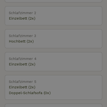
sind schöne Städte, die du besuchen kannst. Ein
tolles Ausflugsziel ist Bruggen (10 km) mit einem
faszinierenden Natur- und Jagdmuseum und
Schlafzimmer 2
einem wunderschönen Spielplatz mit Zoo. In
Einzelbett (2x)
Tegelen (12 km) gibt es einen Spielplatz und einen
Kletterpark. Die weiße Stadt Thorn ist 15 Kilometer
entfernt. In Steyl befinden sich das
Schlafzimmer 3
Missionsmuseum und der botanische Garten.
Hochbett (2x)
Schlafzimmer 4
Einzelbett (2x)
Schlafzimmer 5
Einzelbett (2x)
Doppel-Schlafsofa (0x)