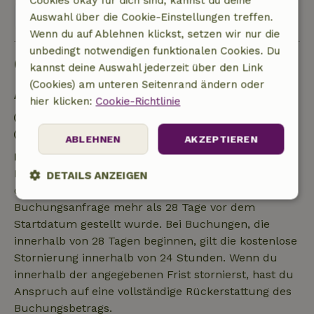
Cookies okay für dich sind, kannst du deine
Alle 10 Bewertungen anzeigen
Auswahl über die Cookie-Einstellungen treffen.
Wenn du auf Ablehnen klickst, setzen wir nur die
unbedingt notwendigen funktionalen Cookies. Du
Gut zu wissen
kannst deine Auswahl jederzeit über den Link
(Cookies) am unteren Seitenrand ändern oder
Aufenthaltsdetails
hier klicken:
Cookie-Richtlinie
Anreise: 15:00- 21:30
Abreise: 06:00- 12:00
ABLEHNEN
AKZEPTIEREN
Kostenlose Stornierung innerhalb von 7 Tagen
Kostenlose Stornierung innerhalb von 7 Tagen nach
DETAILS ANZEIGEN
deiner Buchungsbestätigung, sofern die
Unbedingt
Performance
Targeting
Buchungsanfrage mehr als 28 Tage vor dem
erforderlich
Startdatum gestellt wurde. Bei Buchungen, die
innerhalb von 28 Tagen beginnen, gilt die kostenlose
Stornierung innerhalb von 24 Stunden. Wenn du
Funktionalität
Unklassifizierte
innerhalb der angegebenen Frist stornierst, hast du
Anspruch auf eine vollständige Rückerstattung des
Buchungsbetrags.