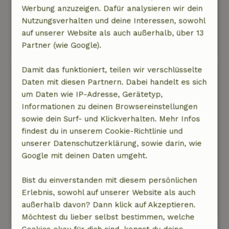
Werbung anzuzeigen. Dafür analysieren wir dein
Natur, Ruhe & Freiraum: 5
/5
Nutzungsverhalten und deine Interessen, sowohl
Rustige omgeving, mooie wandelingen mogelijk
auf unserer Website als auch außerhalb, über 13
door het bos en langs de Swalm.
Partner (wie Google).
Ins Deutsche übersetzen.
Damit das funktioniert, teilen wir verschlüsselte
Peter
Daten mit diesen Partnern. Dabei handelt es sich
15. Februar 2019
um Daten wie IP-Adresse, Gerätetyp,
Allgemeine Bewertung: 8
/10
Informationen zu deinen Browsereinstellungen
Warme sfeer. Bijzondere recreatieruimte met de
sowie dein Surf- und Klickverhalten. Mehr Infos
grote houtkachel.
findest du in unserem Cookie-Richtlinie und
Maar de charme heeft ook wel een minpuntje.
unserer Datenschutzerklärung, sowie darin, wie
Zeker in de recreatieruimte waren spullen oud
Google mit deinen Daten umgeht.
en was het ook niet al te schoon.
Natur, Ruhe & Freiraum: 5
/5
Bist du einverstanden mit diesem persönlichen
Heerlijke omgeving. Top.
Erlebnis, sowohl auf unserer Website als auch
Ins Deutsche übersetzen.
außerhalb davon? Dann klick auf Akzeptieren.
Möchtest du lieber selbst bestimmen, welche