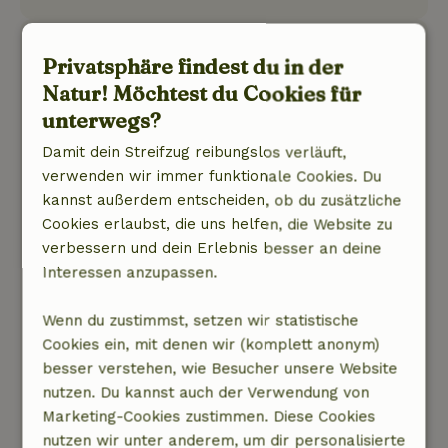
Els
Privatsphäre findest du in der
23. August 2021
Natur! Möchtest du Cookies für
Allgemeine Bewertung: 8
/10
unterwegs?
Fantastisch houtenhuis met een fijne sfeer en
Damit dein Streifzug reibungslos verläuft,
akoestiek. Iedere kamer is voorzien van een
verwenden wir immer funktionale Cookies. Du
badkamer, dus veel privacy. De tuin is geweldig!
kannst außerdem entscheiden, ob du zusätzliche
De Swalm (klein riviertje) loopt door de tuin en
Cookies erlaubst, die uns helfen, die Website zu
is een heerlijke speelplek voor kinderen, er zijn
verbessern und dein Erlebnis besser an deine
diverse zitjes waar je rustig kunt zitten en
Interessen anzupassen.
genieten van de stilte, de eekhoorntjes die door
de tuin klimmen of een ijsvogel die over het
Wenn du zustimmst, setzen wir statistische
water voorbij flitst. Vanuit het huis starten
Cookies ein, mit denen wir (komplett anonym)
mooie wandelingen door het aangrenzende
besser verstehen, wie Besucher unsere Website
natuurgebied met o.a. een dassenburcht
nutzen. Du kannst auch der Verwendung von
dichtbij het huisje. Hartelijke ontvangst door de
Marketing-Cookies zustimmen. Diese Cookies
eigenaren met als kers op de taart een bezoek
nutzen wir unter anderem, um dir personalisierte
aan hun shiitake kwekerij in het bos.