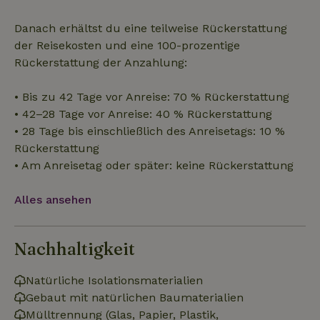
Danach erhältst du eine teilweise Rückerstattung
der Reisekosten und eine 100-prozentige
Unbedingt erforderlich
Performance
Targeting
Rückerstattung der Anzahlung:
Funktionalität
Unklassifizierte
• Bis zu 42 Tage vor Anreise: 70 % Rückerstattung
Unbedingt erforderliche Cookies ermöglichen wesentliche
• 42–28 Tage vor Anreise: 40 % Rückerstattung
Kernfunktionen der Website wie die Benutzeranmeldung und
die Kontoverwaltung. Ohne die unbedingt erforderlichen
• 28 Tage bis einschließlich des Anreisetags: 10 %
Cookies kann die Website nicht ordnungsgemäß verwendet
Rückerstattung
werden.
• Am Anreisetag oder später: keine Rückerstattung
Name
Anbieter
/
Domäne
Ablaufdatum
Besch
CookieScriptConsent
CookieScript
4 Wochen 2
Diese
Alles ansehen
.naturhaeuschen.de
Tage
Cooki
Diens
Einwil
für B
speic
Nachhaltigkeit
Banne
Scrip
ordnu
Natürliche Isolationsmaterialien
funkti
Gebaut mit natürlichen Baumaterialien
Mülltrennung (Glas, Papier, Plastik,