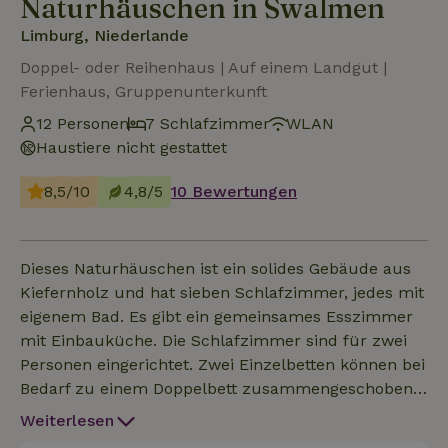
Naturhäuschen in Swalmen
Limburg, Niederlande
Doppel- oder Reihenhaus | Auf einem Landgut |
Ferienhaus, Gruppenunterkunft
12 Personen
7 Schlafzimmer
WLAN
Haustiere nicht gestattet
8,5/10
4,8/5
10 Bewertungen
Dieses Naturhäuschen ist ein solides Gebäude aus
Kiefernholz und hat sieben Schlafzimmer, jedes mit
eigenem Bad. Es gibt ein gemeinsames Esszimmer
mit Einbauküche. Die Schlafzimmer sind für zwei
Personen eingerichtet. Zwei Einzelbetten können bei
Bedarf zu einem Doppelbett zusammengeschoben
werden. Alle Zimmer sind zentral beheizt. Getrennt
Weiterlesen
von dem Holzhaus steht ein weißes Steingebäude.