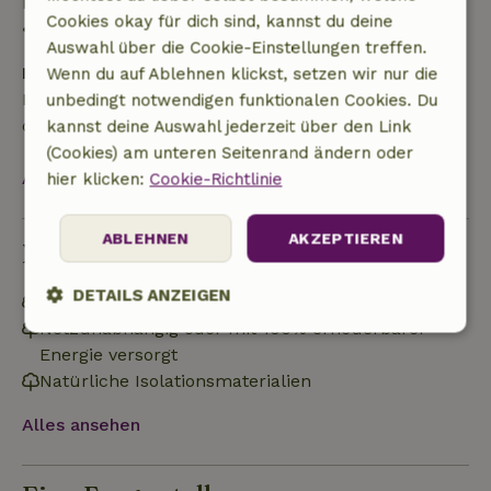
Rückerstattung
Cookies okay für dich sind, kannst du deine
• Am Anreisetag oder später: keine Rückerstattung
Auswahl über die Cookie-Einstellungen treffen.
Kaution
Wenn du auf Ablehnen klickst, setzen wir nur die
Es gilt eine Kaution von 300,00 €. Sie wird dir nach
unbedingt notwendigen funktionalen Cookies. Du
dem Check-out zurückerstattet.
kannst deine Auswahl jederzeit über den Link
(Cookies) am unteren Seitenrand ändern oder
Alles ansehen
hier klicken:
Cookie-Richtlinie
ABLEHNEN
AKZEPTIEREN
Nachhaltigkeit
DETAILS ANZEIGEN
Energielabel: C
Netzunabhängig oder mit 100% erneuerbarer
Unbedingt
Performance
Targeting
Energie versorgt
erforderlich
Natürliche Isolationsmaterialien
Alles ansehen
Funktionalität
Unklassifizierte