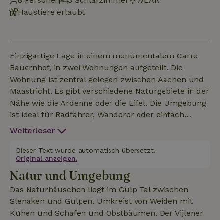
8 Personen
3 Schlafzimmer
WLAN
Haustiere erlaubt
Einzigartige Lage in einem monumentalem Carre
Bauernhof, in zwei Wohnungen aufgeteilt. Die
Wohnung ist zentral gelegen zwischen Aachen und
Maastricht. Es gibt verschiedene Naturgebiete in der
Nähe wie die Ardenne oder die Eifel. Die Umgebung
ist ideal für Radfahrer, Wanderer oder einfach
Menschen die die Ruhe genießen wollen. Sie können
Weiterlesen
Obst pflücken auf der Obstwiese von den Eigener,
jede Saison etwas Neues. Dieses Naturhäuschen
Dieser Text wurde automatisch übersetzt.
Original anzeigen.
kann auch mit anderen Preisen für 10 Personen
Natur und Umgebung
(Haus Code: 14129) gemietet werden,
sechs Personen (18572), vier Personen (18573) oder
Das Naturhäuschen liegt im Gulp Tal zwischen
zwei Personen (18574). Die andere Wohnung ist für
Slenaken und Gulpen. Umkreist von Weiden mit
vier Personen zu mieten (18575) oder
Kühen und Schafen und Obstbäumen. Der Vijlener