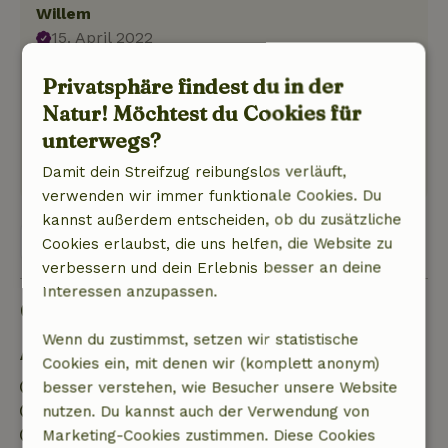
Willem
15. April 2022
Allgemeine Bewertung: 9
/10
Privatsphäre findest du in der
leuk huis lekker ruim en schoon
Natur! Möchtest du Cookies für
Natur, Ruhe & Freiraum: 5
/5
unterwegs?
Prachtige omgeving
Ins Deutsche übersetzen.
Damit dein Streifzug reibungslos verläuft,
verwenden wir immer funktionale Cookies. Du
kannst außerdem entscheiden, ob du zusätzliche
Alle 2 Bewertungen anzeigen
Cookies erlaubst, die uns helfen, die Website zu
verbessern und dein Erlebnis besser an deine
Interessen anzupassen.
Gut zu wissen
Wenn du zustimmst, setzen wir statistische
Aufenthaltsdetails
Cookies ein, mit denen wir (komplett anonym)
Anreise: 15:00- 22:00
besser verstehen, wie Besucher unsere Website
Abreise: 07:00- 10:00
nutzen. Du kannst auch der Verwendung von
Kontaktloser Aufenthalt möglich
Marketing-Cookies zustimmen. Diese Cookies