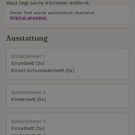
sechs Personen (18576). Wenn Sie beider
Wald liegt sechs Kilometer entfernt.
Wohnungen mieten wollen, können Sie sich die
Dieser Text wurde automatisch übersetzt.
gesamte Unterkunft anschauen Haus Code: 18577.
Original anzeigen.
Die ganze Unterkunft ist für 16 Personen.
Ausstattung
Schlafzimmer 1
Einzelbett (2x)
Einzel-Schubladenbett (2x)
Schlafzimmer 2
Kinderbett (0x)
Schlafzimmer 3
Einzelbett (2x)