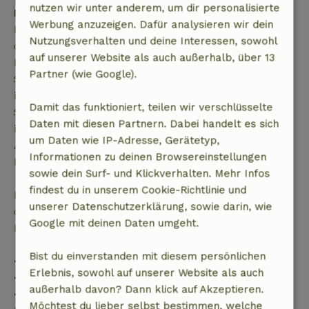
nutzen wir unter anderem, um dir personalisierte
Kostenlose Stornierung innerhalb von 7 Tagen
Werbung anzuzeigen. Dafür analysieren wir dein
Kostenlose Stornierung innerhalb von 7 Tagen nach
Nutzungsverhalten und deine Interessen, sowohl
deiner Buchungsbestätigung, sofern die
auf unserer Website als auch außerhalb, über 13
Buchungsanfrage mehr als 28 Tage vor dem
Partner (wie Google).
Startdatum gestellt wurde. Bei Buchungen, die
innerhalb von 28 Tagen beginnen, gilt die kostenlose
Damit das funktioniert, teilen wir verschlüsselte
Stornierung innerhalb von 24 Stunden. Wenn du
Daten mit diesen Partnern. Dabei handelt es sich
innerhalb der angegebenen Frist stornierst, hast du
um Daten wie IP-Adresse, Gerätetyp,
Anspruch auf eine vollständige Rückerstattung des
Informationen zu deinen Browsereinstellungen
Buchungsbetrags.
sowie dein Surf- und Klickverhalten. Mehr Infos
findest du in unserem Cookie-Richtlinie und
Danach erhältst du eine teilweise Rückerstattung
unserer Datenschutzerklärung, sowie darin, wie
der Reisekosten und eine 100-prozentige
Google mit deinen Daten umgeht.
Rückerstattung der Anzahlung:
Bist du einverstanden mit diesem persönlichen
• Bis zu 42 Tage vor Anreise: 70 % Rückerstattung
Erlebnis, sowohl auf unserer Website als auch
• 42–28 Tage vor Anreise: 40 % Rückerstattung
außerhalb davon? Dann klick auf Akzeptieren.
• 28 Tage bis einschließlich des Anreisetags: 10 %
Möchtest du lieber selbst bestimmen, welche