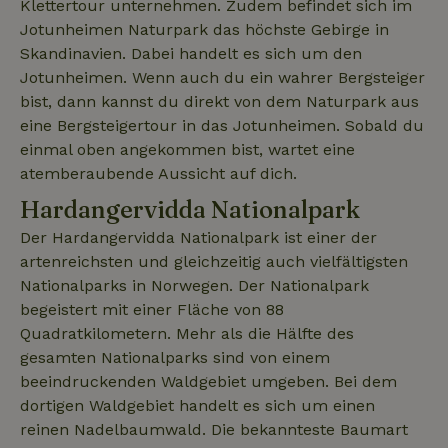
Klettertour unternehmen. Zudem befindet sich im
Jotunheimen Naturpark das höchste Gebirge in
_nhft_term-search
www.naturhaeuschen.de
Sess
Skandinavien. Dabei handelt es sich um den
Jotunheimen. Wenn auch du ein wahrer Bergsteiger
bist, dann kannst du direkt von dem Naturpark aus
eine Bergsteigertour in das Jotunheimen. Sobald du
_nhftconstraint_privacy-
www.naturhaeuschen.de
Sess
einmal oben angekommen bist, wartet eine
policy
atemberaubende Aussicht auf dich.
Hardangervidda Nationalpark
Der Hardangervidda Nationalpark ist einer der
_nhft_translations
www.naturhaeuschen.de
Sess
artenreichsten und gleichzeitig auch vielfältigsten
Nationalparks in Norwegen. Der Nationalpark
begeistert mit einer Fläche von 88
Quadratkilometern. Mehr als die Hälfte des
gesamten Nationalparks sind von einem
beeindruckenden Waldgebiet umgeben. Bei dem
_nhftconstraint_user-
www.naturhaeuschen.de
Sess
create-account
dortigen Waldgebiet handelt es sich um einen
reinen Nadelbaumwald. Die bekannteste Baumart