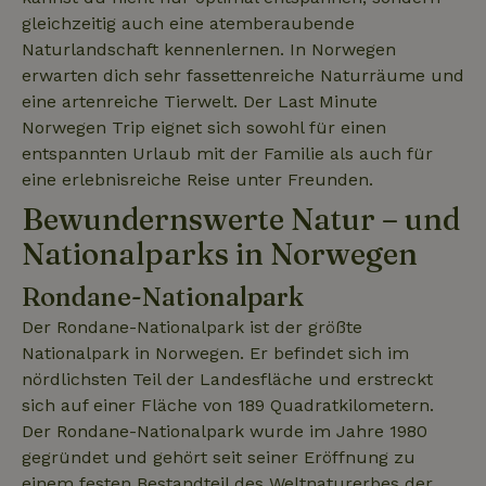
gleichzeitig auch eine atemberaubende
Naturlandschaft kennenlernen. In Norwegen
erwarten dich sehr fassettenreiche Naturräume und
eine artenreiche Tierwelt. Der Last Minute
Norwegen Trip eignet sich sowohl für einen
Unbedingt erforderlich
Performance
Targeting
entspannten Urlaub mit der Familie als auch für
Funktionalität
Unklassifizierte
eine erlebnisreiche Reise unter Freunden.
Bewundernswerte Natur – und
Unbedingt erforderliche Cookies ermöglichen wesentliche
Kernfunktionen der Website wie die Benutzeranmeldung und
Nationalparks in Norwegen
die Kontoverwaltung. Ohne die unbedingt erforderlichen
Cookies kann die Website nicht ordnungsgemäß verwendet
werden.
Rondane-Nationalpark
Name
Anbieter
/
Domäne
Ablaufdatum
Besch
Der Rondane-Nationalpark ist der größte
CookieScriptConsent
CookieScript
4 Wochen 2
Diese
Nationalpark in Norwegen. Er befindet sich im
.naturhaeuschen.de
Tage
Cooki
nördlichsten Teil der Landesfläche und erstreckt
Diens
Einwil
sich auf einer Fläche von 189 Quadratkilometern.
für B
speic
Der Rondane-Nationalpark wurde im Jahre 1980
Banne
Scrip
gegründet und gehört seit seiner Eröffnung zu
ordnu
einem festen Bestandteil des Weltnaturerbes der
funkti