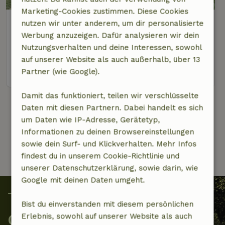
Marketing-Cookies zustimmen. Diese Cookies
Naturhäuschen in Treungen
nutzen wir unter anderem, um dir personalisierte
Süd-Norwegen, Norwegen
Werbung anzuzeigen. Dafür analysieren wir dein
Nutzungsverhalten und deine Interessen, sowohl
2 Personen
auf unserer Website als auch außerhalb, über 13
Ansehen
Partner (wie Google).
Damit das funktioniert, teilen wir verschlüsselte
Daten mit diesen Partnern. Dabei handelt es sich
1 Von 3
um Daten wie IP-Adresse, Gerätetyp,
Informationen zu deinen Browsereinstellungen
sowie dein Surf- und Klickverhalten. Mehr Infos
findest du in unserem Cookie-Richtlinie und
unserer Datenschutzerklärung, sowie darin, wie
Google mit deinen Daten umgeht.
Bist du einverstanden mit diesem persönlichen
Gemeinsam schützen wir die
Erlebnis, sowohl auf unserer Website als auch