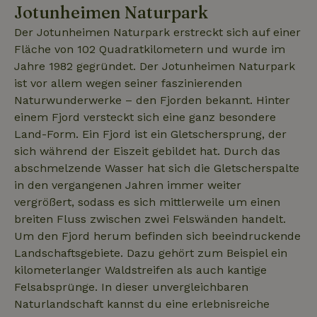
_gcl_au
Google LLC
3 Monate
Dieses Cookie
auf einer S
Jotunheimen Naturpark
_nhft_safety-deposit-refund
www.naturhaeuschen.de
Sess
.naturhaeuschen.de
wird von
enthalten 
Doubleclick
wird zur
gesetzt und
Der Jotunheimen Naturpark erstreckt sich auf einer
Berechnun
enthält
Besucher-,
Fläche von 102 Quadratkilometern und wurde im
Informationen
Sitzungs- 
darüber, wie
Jahre 1982 gegründet. Der Jotunheimen Naturpark
Kampagne
der
für die Sit
Endbenutzer
ist vor allem wegen seiner faszinierenden
Analyseber
die Website
verwendet
Naturwunderwerke – den Fjorden bekannt. Hinter
nutzt, sowie
_nhft_search-geo-json
www.naturhaeuschen.de
Sess
über Werbung,
einem Fjord versteckt sich eine ganz besondere
_ga_JRK1QL37RY
.naturhaeuschen.de
1 Jahr 1
Dieses Coo
die der
Monat
wird von G
Endbenutzer
Land-Form. Ein Fjord ist ein Gletschersprung, der
Analytics
möglicherweise
verwendet
vor dem
sich während der Eiszeit gebildet hat. Durch das
den
Besuch dieser
Sitzungsst
abschmelzende Wasser hat sich die Gletscherspalte
Website
beizubehal
gesehen hat.
in den vergangenen Jahren immer weiter
test_cookie
Google LLC
14 Minuten
Dieses Cookie
vergrößert, sodass es sich mittlerweile um einen
_nhft_privacy-policy
www.naturhaeuschen.de
Sess
.doubleclick.net
59
wird von
breiten Fluss zwischen zwei Felswänden handelt.
Sekunden
DoubleClick (im
Besitz von
Um den Fjord herum befinden sich beeindruckende
Google)
gesetzt, um
Landschaftsgebiete. Dazu gehört zum Beispiel ein
festzustellen,
kilometerlanger Waldstreifen als auch kantige
ob der Browser
_nhft_user-create-account
www.naturhaeuschen.de
Sess
des Website-
Felsabsprünge. In dieser unvergleichbaren
Besuchers
Cookies
Naturlandschaft kannst du eine erlebnisreiche
unterstützt.