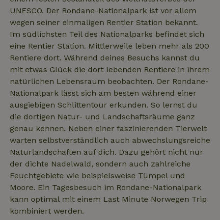
UNESCO. Der Rondane-Nationalpark ist vor allem
wegen seiner einmaligen Rentier Station bekannt.
Im südlichsten Teil des Nationalparks befindet sich
Name
Name
Anbieter
Anbieter
/
Domäne
/
Domäne
Ablaufdatum
Ablauf
eine Rentier Station. Mittlerweile leben mehr als 200
Name
Anbieter
/
Domäne
Ablaufdatum
Beschreib
Rentiere dort. Während deines Besuchs kannst du
_nhftconstraint_term-
recently_viewed_houses
www.naturhaeuschen.de
www.naturhaeuschen.de
Session
Sess
search
_ga
Google LLC
1 Jahr 1
Dieser Coo
Name
Anbieter
/
Domäne
Ablaufdatum
Beschreibung
mit etwas Glück die dort lebenden Rentiere in ihrem
.naturhaeuschen.de
Monat
Name ist m
Google-Datenschutzerklärung
natürlichen Lebensraum beobachten. Der Rondane-
Google Uni
IDE
Google LLC
1 Jahr
Dieses Cookie
Analytics
.doubleclick.net
wird von
Nationalpark lässt sich am besten während einer
verknüpft. 
Doubleclick
eine wicht
gesetzt und
ausgiebigen Schlittentour erkunden. So lernst du
_nhft_new-calendar
www.naturhaeuschen.de
Sess
Aktualisie
enthält
am häufigs
die dortigen Natur- und Landschaftsräume ganz
Informationen
verwendet
darüber, wie
genau kennen. Neben einer faszinierenden Tierwelt
Analysedie
der
von Google
Endbenutzer
warten selbstverständlich auch abwechslungsreiche
Dieses Coo
die Website
wird verwe
Naturlandschaften auf dich. Dazu gehört nicht nur
nutzt, sowie
um eindeut
über Werbung,
der dichte Nadelwald, sondern auch zahlreiche
Benutzer z
die der
unterschei
Endbenutzer
Feuchtgebiete wie beispielsweise Tümpel und
_nhftconstraint_new-
www.naturhaeuschen.de
indem ein
Sess
möglicherweise
calendar
zufällig ge
vor dem
Moore. Ein Tagesbesuch im Rondane-Nationalpark
Nummer a
Besuch dieser
Client-ID
kann optimal mit einem Last Minute Norwegen Trip
Website
zugewiesen
gesehen hat.
kombiniert werden.
Es ist in j
Seitenanf