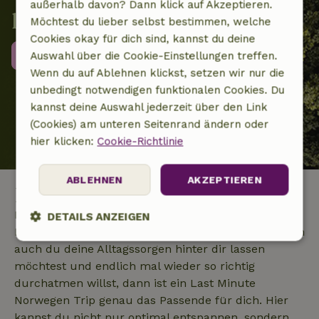
außerhalb davon? Dann klick auf Akzeptieren.
lokale Artenvielfalt
Möchtest du lieber selbst bestimmen, welche
Cookies okay für dich sind, kannst du deine
Weitere Informationen
Auswahl über die Cookie-Einstellungen treffen.
Wenn du auf Ablehnen klickst, setzen wir nur die
unbedingt notwendigen funktionalen Cookies. Du
kannst deine Auswahl jederzeit über den Link
(Cookies) am unteren Seitenrand ändern oder
hier klicken:
Cookie-Richtlinie
ABLEHNEN
AKZEPTIEREN
Last Minute Norwegen
In Norwegen wartet ein dichtes Waldgebiet endlose
DETAILS ANZEIGEN
Fjorde und faszinierende Gipfelberge auf dich. Wenn
Unbedingt
Performance
Targeting
auch du deine Alltagssorgen hinter dir lassen
erforderlich
möchtest und endlich mal wieder so richtig
durchatmen willst, dann ist ein Last Minute
Norwegen Trip genau das Passende für dich. Hier
Funktionalität
Unklassifizierte
kannst du nicht nur optimal entspannen, sondern