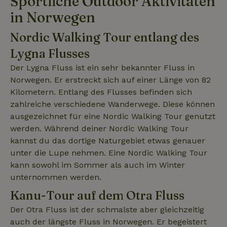
Sportliche Outdoor Aktivitäten
in Norwegen
_nhftconstraint_search-
www.naturhaeuschen.de
Sess
lowest-price
Nordic Walking Tour entlang des
Lygna Flusses
Der Lygna Fluss ist ein sehr bekannter Fluss in
_nhftconstraint_translations
www.naturhaeuschen.de
Sess
Norwegen. Er erstreckt sich auf einer Länge von 82
Kilometern. Entlang des Flusses befinden sich
zahlreiche verschiedene Wanderwege. Diese können
ausgezeichnet für eine Nordic Walking Tour genutzt
_nhftconstraint_search-
www.naturhaeuschen.de
Sess
werden. Während deiner Nordic Walking Tour
geo-json
kannst du das dortige Naturgebiet etwas genauer
unter die Lupe nehmen. Eine Nordic Walking Tour
kann sowohl im Sommer als auch im Winter
unternommen werden.
_nhft_search-group-
www.naturhaeuschen.de
Sess
locations
Kanu-Tour auf dem Otra Fluss
Der Otra Fluss ist der schmalste aber gleichzeitig
auch der längste Fluss in Norwegen. Er begeistert