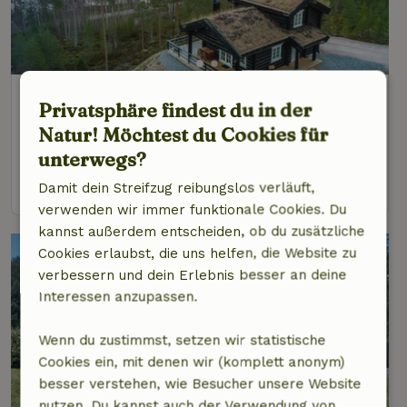
Naturhäuschen in Vråliosen
Privatsphäre findest du in der
Süd-Norwegen, Norwegen
Natur! Möchtest du Cookies für
6 Personen
3 Schlafzimmer
unterwegs?
Ansehen
Damit dein Streifzug reibungslos verläuft,
verwenden wir immer funktionale Cookies. Du
kannst außerdem entscheiden, ob du zusätzliche
Cookies erlaubst, die uns helfen, die Website zu
verbessern und dein Erlebnis besser an deine
Interessen anzupassen.
Wenn du zustimmst, setzen wir statistische
Cookies ein, mit denen wir (komplett anonym)
besser verstehen, wie Besucher unsere Website
nutzen. Du kannst auch der Verwendung von