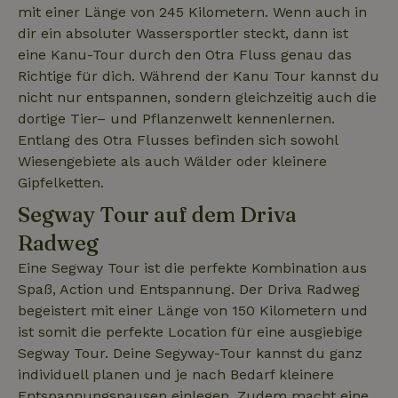
mit einer Länge von 245 Kilometern. Wenn auch in
dir ein absoluter Wassersportler steckt, dann ist
_nhft_search-lowest-price
www.naturhaeuschen.de
Sess
eine Kanu-Tour durch den Otra Fluss genau das
Richtige für dich. Während der Kanu Tour kannst du
nicht nur entspannen, sondern gleichzeitig auch die
dortige Tier– und Pflanzenwelt kennenlernen.
Entlang des Otra Flusses befinden sich sowohl
Wiesengebiete als auch Wälder oder kleinere
_cfuvid
.challenges.cloudflare.com
Sess
Gipfelketten.
Segway Tour auf dem Driva
Radweg
Eine Segway Tour ist die perfekte Kombination aus
Spaß, Action und Entspannung. Der Driva Radweg
begeistert mit einer Länge von 150 Kilometern und
ist somit die perfekte Location für eine ausgiebige
Segway Tour. Deine Segyway-Tour kannst du ganz
individuell planen und je nach Bedarf kleinere
Entspannungspausen einlegen. Zudem macht eine