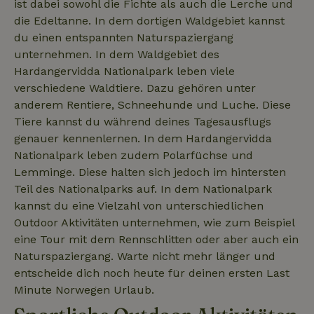
ist dabei sowohl die Fichte als auch die Lerche und
die Edeltanne. In dem dortigen Waldgebiet kannst
nature_house_session
www.naturhaeuschen.de
1 Wo
du einen entspannten Naturspaziergang
_nhft_open-gds-onboarding
www.naturhaeuschen.de
Sess
unternehmen. In dem Waldgebiet des
Hardangervidda Nationalpark leben viele
verschiedene Waldtiere. Dazu gehören unter
anderem Rentiere, Schneehunde und Luche. Diese
Tiere kannst du während deines Tagesausflugs
genauer kennenlernen. In dem Hardangervidda
_nhftconstraint_open-gds-
www.naturhaeuschen.de
Sess
onboarding
Nationalpark leben zudem Polarfüchse und
Lemminge. Diese halten sich jedoch im hintersten
Teil des Nationalparks auf. In dem Nationalpark
kannst du eine Vielzahl von unterschiedlichen
_nhftconstraint_safety-
www.naturhaeuschen.de
Sess
Outdoor Aktivitäten unternehmen, wie zum Beispiel
deposit-refund
eine Tour mit dem Rennschlitten oder aber auch ein
Naturspaziergang. Warte nicht mehr länger und
entscheide dich noch heute für deinen ersten Last
_nhftconstraint_search-
www.naturhaeuschen.de
Sess
Minute Norwegen Urlaub.
group-locations