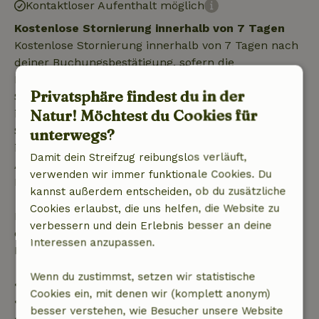
Kontaktloser Aufenthalt möglich
Kostenlose Stornierung innerhalb von 7 Tagen
Kostenlose Stornierung innerhalb von 7 Tagen nach
deiner Buchungsbestätigung, sofern die
Buchungsanfrage mehr als 28 Tage vor dem
Privatsphäre findest du in der
Startdatum gestellt wurde. Bei Buchungen, die
Natur! Möchtest du Cookies für
innerhalb von 28 Tagen beginnen, gilt die kostenlose
Stornierung innerhalb von 24 Stunden. Wenn du
unterwegs?
innerhalb der angegebenen Frist stornierst, hast du
Damit dein Streifzug reibungslos verläuft,
Anspruch auf eine vollständige Rückerstattung des
verwenden wir immer funktionale Cookies. Du
Buchungsbetrags.
kannst außerdem entscheiden, ob du zusätzliche
Cookies erlaubst, die uns helfen, die Website zu
Danach erhältst du eine teilweise Rückerstattung
verbessern und dein Erlebnis besser an deine
der Reisekosten und eine 100-prozentige
Interessen anzupassen.
Rückerstattung der Anzahlung:
Wenn du zustimmst, setzen wir statistische
• Bis zu 42 Tage vor Anreise: 70 % Rückerstattung
Cookies ein, mit denen wir (komplett anonym)
• 42–28 Tage vor Anreise: 40 % Rückerstattung
besser verstehen, wie Besucher unsere Website
• 28 Tage bis einschließlich des Anreisetags: 10 %