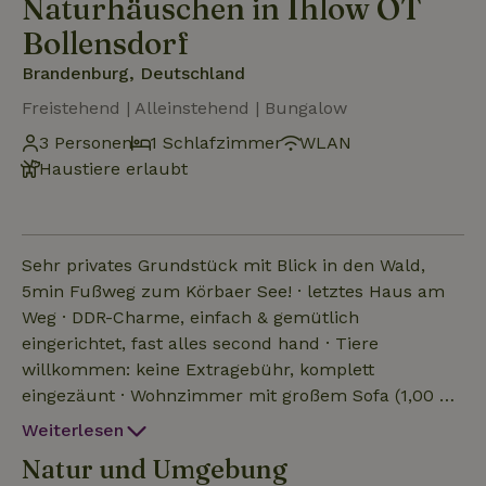
Naturhäuschen in Ihlow OT
Bollensdorf
Brandenburg, Deutschland
Freistehend | Alleinstehend | Bungalow
3 Personen
1 Schlafzimmer
WLAN
Haustiere erlaubt
Sehr privates Grundstück mit Blick in den Wald,
5min Fußweg zum Körbaer See! · letztes Haus am
Weg · DDR-Charme, einfach & gemütlich
eingerichtet, fast alles second hand · Tiere
willkommen: keine Extragebühr, komplett
eingezäunt · Wohnzimmer mit großem Sofa (1,00 m
Liegefläche) · Schlafzimmer mit 1,40 m breitem,
Weiterlesen
erhöhtem Bett · kleine Küche: Herdplatte, Mini-
Natur und Umgebung
Backofen, Wasserkocher, SodaStream, Bio Fairtrade