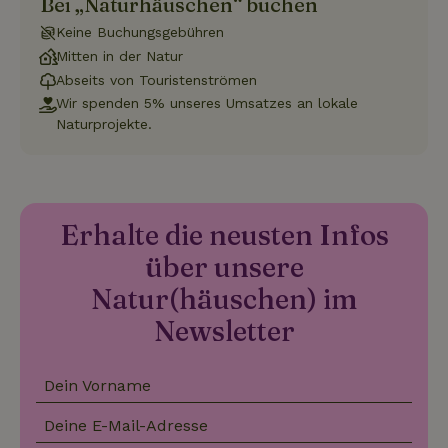
Bei „Naturhäuschen“ buchen
Funktionalität
Unklassifizierte
Keine Buchungsgebühren
Mitten in der Natur
Abseits von Touristenströmen
Wir spenden 5% unseres Umsatzes an lokale
Naturprojekte.
Unbedingt erforderlich
Performance
Targeting
Funktionalität
Unklassifizierte
Unbedingt erforderliche Cookies ermöglichen wesentliche
Erhalte die neusten Infos
Kernfunktionen der Website wie die Benutzeranmeldung und
die Kontoverwaltung. Ohne die unbedingt erforderlichen
über unsere
Cookies kann die Website nicht ordnungsgemäß verwendet
werden.
Natur(häuschen) im
Name
Anbieter
/
Domäne
Ablaufdatum
Besch
Newsletter
CookieScriptConsent
CookieScript
4 Wochen 2
Diese
.naturhaeuschen.de
Tage
Cooki
Diens
Einwil
Dein Vorname
für B
speic
Banne
Deine E-Mail-Adresse
Scrip
ordnu