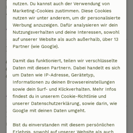
nutzen. Du kannst auch der Verwendung von
Rückerstattung
Marketing-Cookies zustimmen. Diese Cookies
• Am Anreisetag oder später: keine Rückerstattung
nutzen wir unter anderem, um dir personalisierte
Werbung anzuzeigen. Dafür analysieren wir dein
Alles ansehen
Nutzungsverhalten und deine Interessen, sowohl
auf unserer Website als auch außerhalb, über 13
Partner (wie Google).
Nachhaltigkeit
Damit das funktioniert, teilen wir verschlüsselte
Lebensmittelabfälle werden minimiert
Daten mit diesen Partnern. Dabei handelt es sich
Nachhaltige Einrichtung
um Daten wie IP-Adresse, Gerätetyp,
Mülltrennung (Glas, Papier, Plastik,
Informationen zu deinen Browsereinstellungen
Lebensmittelabfälle/Bioabfall)
sowie dein Surf- und Klickverhalten. Mehr Infos
Alles ansehen
findest du in unserem Cookie-Richtlinie und
unserer Datenschutzerklärung, sowie darin, wie
Google mit deinen Daten umgeht.
Eine Frage stellen
Kontakt mit dem Vermieter des Naturhäuschens
Bist du einverstanden mit diesem persönlichen
Erlebnis, sowohl auf unserer Website als auch