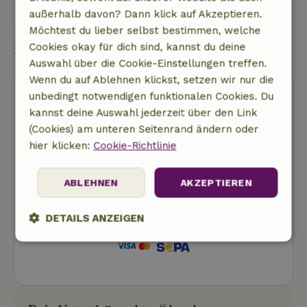
Eine nachricht senden
außerhalb davon? Dann klick auf Akzeptieren.
Möchtest du lieber selbst bestimmen, welche
Buchung starten
Cookies okay für dich sind, kannst du deine
Auswahl über die Cookie-Einstellungen treffen.
Wenn du auf Ablehnen klickst, setzen wir nur die
unbedingt notwendigen funktionalen Cookies. Du
kannst deine Auswahl jederzeit über den Link
(Cookies) am unteren Seitenrand ändern oder
hier klicken:
Cookie-Richtlinie
Kostenlose Stornierung
ABLEHNEN
AKZEPTIEREN
Buchung starten
Dir werden noch keine Kosten in Rechnung
DETAILS ANZEIGEN
gestellt
Unbedingt
Performance
Targeting
erforderlich