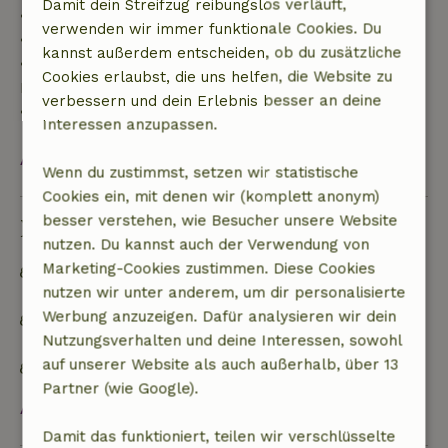
Damit dein Streifzug reibungslos verläuft,
• Bis zu 42 Tage vor Anreise: 70 % Rückerstattung
verwenden wir immer funktionale Cookies. Du
• 42–28 Tage vor Anreise: 40 % Rückerstattung
kannst außerdem entscheiden, ob du zusätzliche
• 28 Tage bis einschließlich des Anreisetags: 10 %
Cookies erlaubst, die uns helfen, die Website zu
Rückerstattung
verbessern und dein Erlebnis besser an deine
• Am Anreisetag oder später: keine Rückerstattung
Interessen anzupassen.
Alles ansehen
Wenn du zustimmst, setzen wir statistische
Cookies ein, mit denen wir (komplett anonym)
besser verstehen, wie Besucher unsere Website
Nachhaltigkeit
nutzen. Du kannst auch der Verwendung von
Marketing-Cookies zustimmen. Diese Cookies
Netzunabhängig oder mit 100% erneuerbarer
nutzen wir unter anderem, um dir personalisierte
Energie versorgt
Werbung anzuzeigen. Dafür analysieren wir dein
Mülltrennung (Glas, Papier, Plastik,
Nutzungsverhalten und deine Interessen, sowohl
Lebensmittelabfälle/Bioabfall)
auf unserer Website als auch außerhalb, über 13
Kein Einwegplastik
Partner (wie Google).
Alles ansehen
Damit das funktioniert, teilen wir verschlüsselte