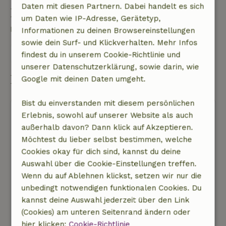
Daten mit diesen Partnern. Dabei handelt es sich
Eine Frage stellen
um Daten wie IP-Adresse, Gerätetyp,
Kontakt mit dem Vermieter des Naturhäuschens
Informationen zu deinen Browsereinstellungen
sowie dein Surf- und Klickverhalten. Mehr Infos
Eine nachricht senden
findest du in unserem Cookie-Richtlinie und
unserer Datenschutzerklärung, sowie darin, wie
Buchung starten
Google mit deinen Daten umgeht.
Bist du einverstanden mit diesem persönlichen
Erlebnis, sowohl auf unserer Website als auch
außerhalb davon? Dann klick auf Akzeptieren.
Möchtest du lieber selbst bestimmen, welche
Cookies okay für dich sind, kannst du deine
Kostenlose Stornierung
Auswahl über die Cookie-Einstellungen treffen.
Wenn du auf Ablehnen klickst, setzen wir nur die
Buchung starten
unbedingt notwendigen funktionalen Cookies. Du
Dir werden noch keine Kosten in Rechnung
kannst deine Auswahl jederzeit über den Link
gestellt
(Cookies) am unteren Seitenrand ändern oder
hier klicken:
Cookie-Richtlinie