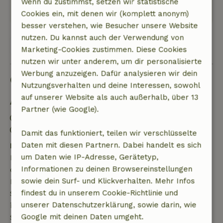
Wenn du zustimmst, setzen wir statistische
Original anzeigen.
Cookies ein, mit denen wir (komplett anonym)
besser verstehen, wie Besucher unsere Website
nutzen. Du kannst auch der Verwendung von
Alle 7 Bewertungen anzeigen
Marketing-Cookies zustimmen. Diese Cookies
nutzen wir unter anderem, um dir personalisierte
Werbung anzuzeigen. Dafür analysieren wir dein
Gut zu wissen
Nutzungsverhalten und deine Interessen, sowohl
auf unserer Website als auch außerhalb, über 13
Aufenthaltsdetails
Partner (wie Google).
Anreise: 15:00- 22:00
Abreise: 07:00- 10:00
Damit das funktioniert, teilen wir verschlüsselte
Daten mit diesen Partnern. Dabei handelt es sich
Kostenlose Stornierung innerhalb von 7 Tagen
um Daten wie IP-Adresse, Gerätetyp,
Kostenlose Stornierung innerhalb von 7 Tagen nach
Informationen zu deinen Browsereinstellungen
deiner Buchungsbestätigung, sofern die
sowie dein Surf- und Klickverhalten. Mehr Infos
Buchungsanfrage mehr als 28 Tage vor dem
findest du in unserem Cookie-Richtlinie und
Startdatum gestellt wurde. Bei Buchungen, die
unserer Datenschutzerklärung, sowie darin, wie
innerhalb von 28 Tagen beginnen, gilt die kostenlose
Google mit deinen Daten umgeht.
Stornierung innerhalb von 24 Stunden. Wenn du