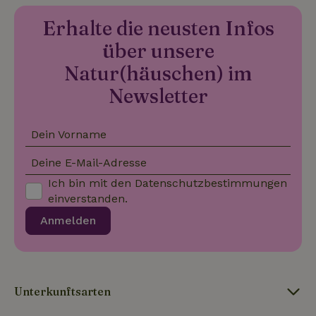
calendar
zufällig ge
vor dem
Nummer a
Besuch dieser
Erhalte die neusten Infos
Client-ID
Website
zugewiesen
gesehen hat.
Es ist in j
über unsere
Seitenanf
_gcl_au
Google LLC
3 Monate
Dieses Cookie
auf einer S
_nhft_safety-deposit-refund
www.naturhaeuschen.de
Sess
.naturhaeuschen.de
wird von
Natur(häuschen) im
enthalten 
Doubleclick
wird zur
gesetzt und
Newsletter
Berechnun
enthält
Besucher-,
Informationen
Sitzungs- 
darüber, wie
Kampagne
der
für die Sit
Dein Vorname
Endbenutzer
Analyseber
die Website
verwendet
nutzt, sowie
Deine E-Mail-Adresse
_nhft_search-geo-json
www.naturhaeuschen.de
Sess
über Werbung,
_ga_JRK1QL37RY
.naturhaeuschen.de
1 Jahr 1
Dieses Coo
die der
Monat
wird von G
Ich bin mit den
Datenschutzbestimmungen
Endbenutzer
Analytics
möglicherweise
einverstanden.
verwendet
vor dem
den
Besuch dieser
Anmelden
Sitzungsst
Website
beizubehal
gesehen hat.
test_cookie
Google LLC
14 Minuten
Dieses Cookie
_nhft_privacy-policy
www.naturhaeuschen.de
Sess
.doubleclick.net
59
wird von
Sekunden
DoubleClick (im
Besitz von
Unterkunftsarten
Google)
gesetzt, um
festzustellen,