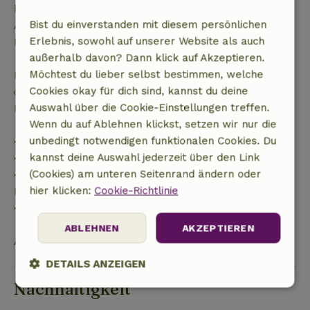
innerhalb der angegebenen Frist stornierst, hast du
Bist du einverstanden mit diesem persönlichen
Anspruch auf eine vollständige Rückerstattung des
Erlebnis, sowohl auf unserer Website als auch
Buchungsbetrags.
außerhalb davon? Dann klick auf Akzeptieren.
Möchtest du lieber selbst bestimmen, welche
Danach erhältst du eine teilweise Rückerstattung
Cookies okay für dich sind, kannst du deine
der Reisekosten und eine 100-prozentige
Auswahl über die Cookie-Einstellungen treffen.
Rückerstattung der Anzahlung:
Wenn du auf Ablehnen klickst, setzen wir nur die
unbedingt notwendigen funktionalen Cookies. Du
• Bis zu 42 Tage vor Anreise: 70 % Rückerstattung
kannst deine Auswahl jederzeit über den Link
• 42–28 Tage vor Anreise: 40 % Rückerstattung
(Cookies) am unteren Seitenrand ändern oder
• 28 Tage bis einschließlich des Anreisetags: 10 %
hier klicken:
Cookie-Richtlinie
Rückerstattung
• Am Anreisetag oder später: keine Rückerstattung
ABLEHNEN
AKZEPTIEREN
Alles ansehen
DETAILS ANZEIGEN
Nachhaltigkeit
Unbedingt
Performance
Targeting
erforderlich