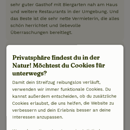
sehr guter Gasthof mit Biergarten nah am Haus
und weitere Restaurants in der Umgebung. Und
das Beste ist die sehr nette Vermieterin, die alles
schön herrichtet und liebevolle
Überraschungen bereitlegt.
Martin
16. August 2025
Privatsphäre findest du in der
Natur! Möchtest du Cookies für
Allgemeine Bewertung: 10
/10
unterwegs?
Unsere Erfahrung ist erstklassig! Das zeichnet
sich durch einen fantastischen Gastgeber und
Damit dein Streifzug reibungslos verläuft,
ein Ferienhaus aus, in dem alles vorhanden ist,
verwenden wir immer funktionale Cookies. Du
was man braucht; es ist mehr als komplett.
kannst außerdem entscheiden, ob du zusätzliche
Natur, Ruhe & Freiraum: 5
/5
Cookies erlaubst, die uns helfen, die Website zu
Es war großartig! Das Haus ist ruhig, geräumig,
verbessern und dein Erlebnis besser an deine
hat einen großen Garten und liegt in einer
Interessen anzupassen.
wunderschönen Gegend.
Dieser Text wurde automatisch übersetzt.