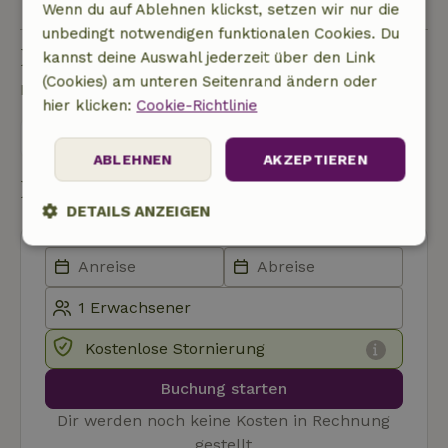
Wenn du auf Ablehnen klickst, setzen wir nur die
unbedingt notwendigen funktionalen Cookies. Du
Eine Frage stellen
kannst deine Auswahl jederzeit über den Link
(Cookies) am unteren Seitenrand ändern oder
Kontakt mit dem Vermieter des Naturhäuschens
hier klicken:
Cookie-Richtlinie
Eine nachricht senden
ABLEHNEN
AKZEPTIEREN
Buchung starten
DETAILS ANZEIGEN
Unbedingt
Performance
Targeting
erforderlich
Funktionalität
Unklassifizierte
Kostenlose Stornierung
Buchung starten
Dir werden noch keine Kosten in Rechnung
gestellt