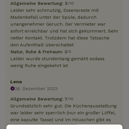
Allgemeine Bewertung: 5
/10
Leider sehr schmutzig, Essensreste mit
Madenbefall unter der Spüle, dadurch
unangenehmer Geruch. Der Vermieter war
sofort erreichbar und hat sich gekümmert. Sehr
netter Kontakt. Trotzdem hat diese Tatsache
den Aufenthalt überschattet
Natur, Ruhe & Freiraum: 3
/5
Leider wurde stundenlang gemäht sodass
wenig Ruhe eingekehrt ist
Lena
28. Dezember 2023
Allgemeine Bewertung: 7
/10
Grundsätzlich sehr gut. Die Küchenausstattung
war leider sehr sperrlich (nur ein großer Löffel,
eine kaputte Tasse) und im Höuschen gibt es
sogar wie keinen WLAN-Empfang und somit