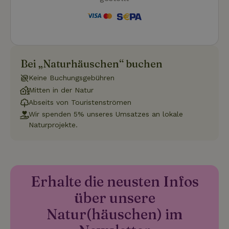
Unbedingt erforderlich
Performance
Targeting
Funktionalität
Unklassifizierte
Unbedingt erforderliche Cookies ermöglichen wesentliche
Bei „Naturhäuschen“ buchen
Kernfunktionen der Website wie die Benutzeranmeldung und
die Kontoverwaltung. Ohne die unbedingt erforderlichen
Keine Buchungsgebühren
Cookies kann die Website nicht ordnungsgemäß verwendet
werden.
Mitten in der Natur
Name
Anbieter
/
Domäne
Ablaufdatum
Besch
Abseits von Touristenströmen
Wir spenden 5% unseres Umsatzes an lokale
CookieScriptConsent
CookieScript
4 Wochen 2
Diese
.naturhaeuschen.de
Tage
Cooki
Naturprojekte.
Diens
Einwil
für B
speic
Banne
Scrip
ordnu
Erhalte die neusten Infos
funkti
über unsere
Natur(häuschen) im
Name
Name
Anbieter
Anbieter
/
Domäne
/
Domäne
Ablaufdatum
Ablauf