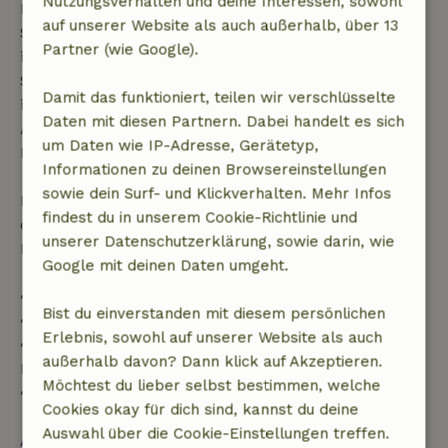
Nutzungsverhalten und deine Interessen, sowohl
Buchungsanfrage mehr als 28 Tage vor dem
auf unserer Website als auch außerhalb, über 13
Startdatum gestellt wurde. Bei Buchungen, die
Partner (wie Google).
innerhalb von 28 Tagen beginnen, gilt die kostenlose
Stornierung innerhalb von 24 Stunden. Wenn du
Damit das funktioniert, teilen wir verschlüsselte
innerhalb der angegebenen Frist stornierst, hast du
Daten mit diesen Partnern. Dabei handelt es sich
Anspruch auf eine vollständige Rückerstattung des
um Daten wie IP-Adresse, Gerätetyp,
Buchungsbetrags.
Informationen zu deinen Browsereinstellungen
sowie dein Surf- und Klickverhalten. Mehr Infos
Danach erhältst du eine teilweise Rückerstattung
findest du in unserem Cookie-Richtlinie und
der Reisekosten und eine 100-prozentige
unserer Datenschutzerklärung, sowie darin, wie
Rückerstattung der Anzahlung:
Google mit deinen Daten umgeht.
• Bis zu 42 Tage vor Anreise: 70 % Rückerstattung
Bist du einverstanden mit diesem persönlichen
• 42–28 Tage vor Anreise: 40 % Rückerstattung
Erlebnis, sowohl auf unserer Website als auch
• 28 Tage bis einschließlich des Anreisetags: 10 %
außerhalb davon? Dann klick auf Akzeptieren.
Rückerstattung
Möchtest du lieber selbst bestimmen, welche
• Am Anreisetag oder später: keine Rückerstattung
Cookies okay für dich sind, kannst du deine
Auswahl über die Cookie-Einstellungen treffen.
Alles ansehen