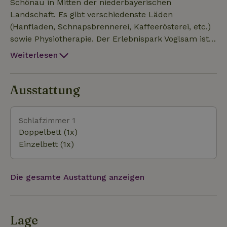
inkl. WC und Dusche ausgestattet. Außerdem gibt
Schönau in Mitten der niederbayerischen
es eine mobile Kochplatte.
Landschaft. Es gibt verschiedenste Läden
(Hanfladen, Schnapsbrennerei, Kaffeerösterei, etc.)
sowie Physiotherapie. Der Erlebnispark Voglsam ist
nur 3 km entfernt. Radltouren können direkt vom
Weiterlesen
Haus aus gestartet werden.
Ausstattung
Schlafzimmer 1
Doppelbett (1x)
Einzelbett (1x)
Die gesamte Austattung anzeigen
Lage