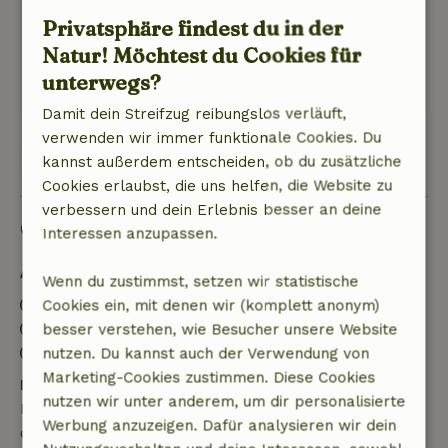
nicht brauchbar.
Privatsphäre findest du in der
Natur, Ruhe & Freiraum: 4
/5
Natur! Möchtest du Cookies für
Sehr ruhig, aber leider wenige Wege direkt in
unterwegs?
die Natur für Gassirunden vom Häuschen aus
Damit dein Streifzug reibungslos verläuft,
verwenden wir immer funktionale Cookies. Du
Alle 2 Bewertungen anzeigen
kannst außerdem entscheiden, ob du zusätzliche
Cookies erlaubst, die uns helfen, die Website zu
verbessern und dein Erlebnis besser an deine
Gut zu wissen
Interessen anzupassen.
Aufenthaltsdetails
Wenn du zustimmst, setzen wir statistische
Anreise: 15:00- 22:00
Cookies ein, mit denen wir (komplett anonym)
Abreise: 07:00- 11:00
besser verstehen, wie Besucher unsere Website
Kontaktloser Aufenthalt möglich
nutzen. Du kannst auch der Verwendung von
Marketing-Cookies zustimmen. Diese Cookies
Kostenlose Stornierung innerhalb von 7 Tagen
nutzen wir unter anderem, um dir personalisierte
Kostenlose Stornierung innerhalb von 7 Tagen nach
Werbung anzuzeigen. Dafür analysieren wir dein
deiner Buchungsbestätigung, sofern die