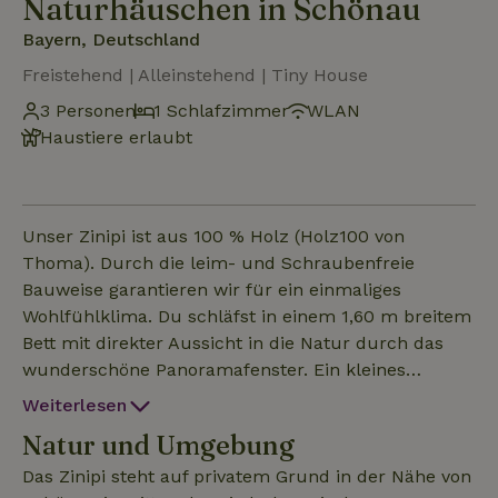
Naturhäuschen in Schönau
Bayern, Deutschland
Freistehend | Alleinstehend | Tiny House
3 Personen
1 Schlafzimmer
WLAN
Haustiere erlaubt
Unser Zinipi ist aus 100 % Holz (Holz100 von
Thoma). Durch die leim- und Schraubenfreie
Bauweise garantieren wir für ein einmaliges
Wohlfühlklima. Du schläfst in einem 1,60 m breitem
Bett mit direkter Aussicht in die Natur durch das
wunderschöne Panoramafenster. Ein kleines
Küchenmodul, eine Kaffeemaschine, ein
Weiterlesen
Wasserkocher und ein Kühlschrank stehen Dir zur
Natur und Umgebung
Verfügung um kleine Brotzeiten oder Frühstück zu
machen. Unser Zinipi ist mit einer eigenen Nasszelle
Das Zinipi steht auf privatem Grund in der Nähe von