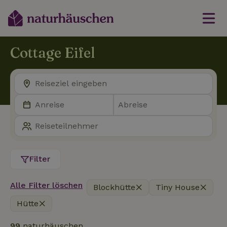
Cottage Eifel
Filter
Alle Filter löschen
Blockhütte
Tiny House
Hütte
99
naturhäuschen