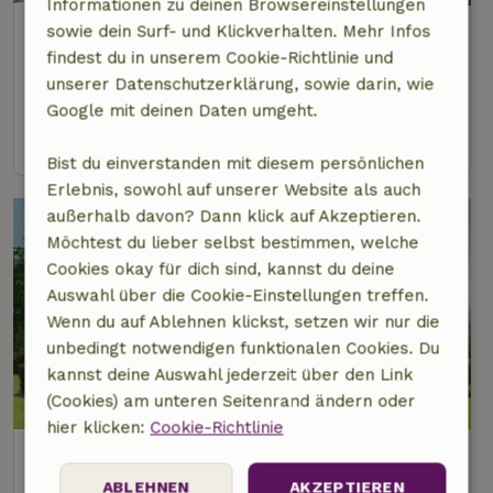
Informationen zu deinen Browsereinstellungen
Naturhäuschen in Oignies & Thierache
sowie dein Surf- und Klickverhalten. Mehr Infos
findest du in unserem Cookie-Richtlinie und
Namur, Belgien
unserer Datenschutzerklärung, sowie darin, wie
12 Personen
4 Schlafzimmer
Google mit deinen Daten umgeht.
Ansehen
Bist du einverstanden mit diesem persönlichen
Erlebnis, sowohl auf unserer Website als auch
außerhalb davon? Dann klick auf Akzeptieren.
Möchtest du lieber selbst bestimmen, welche
Cookies okay für dich sind, kannst du deine
Auswahl über die Cookie-Einstellungen treffen.
Wenn du auf Ablehnen klickst, setzen wir nur die
unbedingt notwendigen funktionalen Cookies. Du
kannst deine Auswahl jederzeit über den Link
9,2/10
(Cookies) am unteren Seitenrand ändern oder
hier klicken:
Cookie-Richtlinie
Naturhäuschen in Durbuy
Luxemburg, Belgien
ABLEHNEN
AKZEPTIEREN