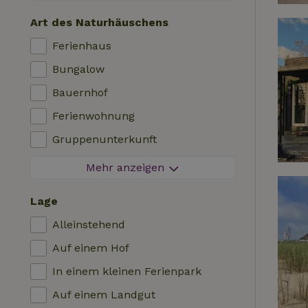
Kontaktloser Aufenthalt
Art des Naturhäuschens
Sofortige Buchung
Ferienhaus
Waschmaschine
Bungalow
Geschirrspülmaschine
Bauernhof
Gartenmöbel
Ferienwohnung
Internetzugang (WLAN)
Gruppenunterkunft
Kühlschrank mit Gefrierfach
Tiny House
Mehr anzeigen
Garten
Bed & Breakfast
TV
Lage
Landhaus
Internet
Alleinstehend
Chalet
Ofen
Auf einem Hof
Villa
Grill
In einem kleinen Ferienpark
Glamping
Heizung (zentral)
Auf einem Landgut
Blockhütte