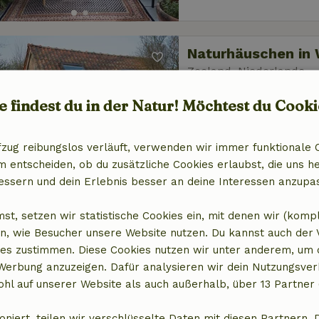
Naturhäuschen in
Zeeland, Niederlande
2 Personen
1 Schlaf
e findest du in der Natur! Möchtest du Cooki
fzug reibungslos verläuft, verwenden wir immer funktionale 
entscheiden, ob du zusätzliche Cookies erlaubst, die uns he
essern und dein Erlebnis besser an deine Interessen anzupa
Naturhäuschen in
st, setzen wir statistische Cookies ein, mit denen wir (komp
n, wie Besucher unsere Website nutzen. Du kannst auch der
Friesland, Niederlande
es zustimmen. Diese Cookies nutzen wir unter anderem, um 
4 Personen
2 Schla
 Werbung anzuzeigen. Dafür analysieren wir dein Nutzungsver
hl auf unserer Website als auch außerhalb, über 13 Partner 
oniert, teilen wir verschlüsselte Daten mit diesen Partnern. 