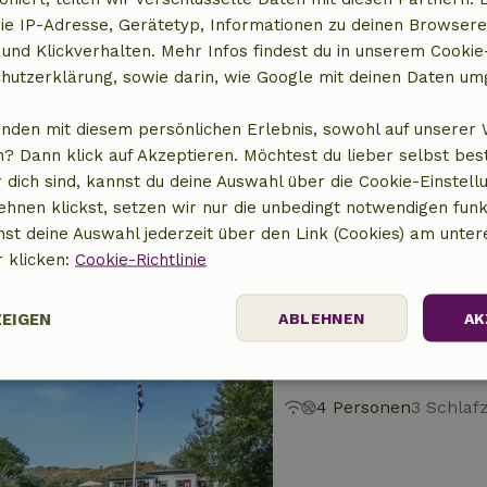
ie IP-Adresse, Gerätetyp, Informationen zu deinen Browsere
 und Klickverhalten. Mehr Infos findest du in unserem Cookie-
hutzerklärung, sowie darin, wie Google mit deinen Daten um
Naturhäuschen in 
Nordholland, Niederlan
anden mit diesem persönlichen Erlebnis, sowohl auf unserer 
? Dann klick auf Akzeptieren. Möchtest du lieber selbst be
4 Personen
2 Schla
 dich sind, kannst du deine Auswahl über die Cookie-Einstell
ehnen klickst, setzen wir nur die unbedingt notwendigen funk
nst deine Auswahl jederzeit über den Link (Cookies) am unter
r klicken:
Cookie-Richtlinie
ZEIGEN
ABLEHNEN
AK
Naturhäuschen in
Zeeland, Niederlande
Performance
Targeting
Funktionalität
4 Personen
3 Schla