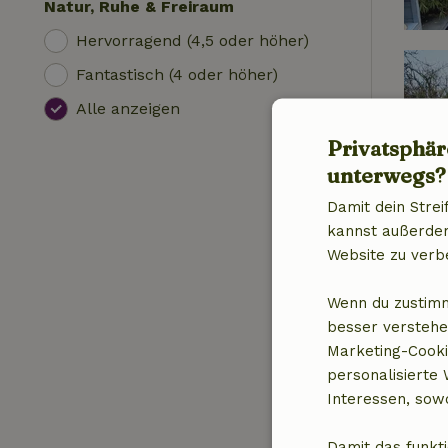
Natur, Ruhe & Freiraum
Hervorragend (4,5 oder höher)
Fantastisch (4 oder höher)
Alle anzeigen
Privatsphär
unterwegs?
Damit dein Strei
kannst außerdem 
Website zu verb
Wenn du zustimm
besser verstehe
Marketing-Cooki
personalisierte
Interessen, sowo
Damit das funkti