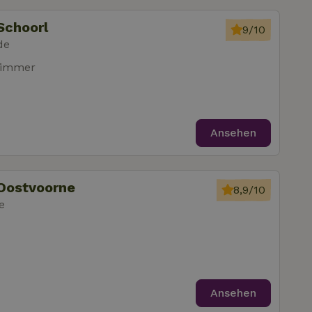
Schoorl
9/10
de
zimmer
Ansehen
Oostvoorne
8,9/10
e
Ansehen