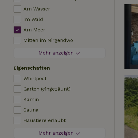
Am Wasser
Im Wald
Am Meer
Mitten im Nirgendwo
Zwischen Feldern
Mehr anzeigen
Besondere Aussicht
Eigenschaften
Auf einem Polder
Whirlpool
In den Bergen
Garten (eingezäunt)
Abgeschieden
Kamin
Im Obstgarten
Sauna
Angelmöglichkeiten in der Nähe
Haustiere erlaubt
Feuerwerksfreier Bereich
Mehr anzeigen