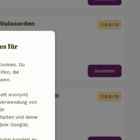
 Walsoorden
8,6/10
zimmer
es für
Cookies. Du
Ansehen
lfen, die
ssen.
 Jannum bij Dokkum
lett anonym)
8,8/10
 Verwendung von
dir
fzimmer
halten und deine
(wie Google).
Dabei handelt es