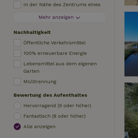
Kinderstuhl
In der Nähe des Zentrums eines
Unterkunft
Kinderbett
Dorfes
Mehr anzeigen
Wohnmobil
Bad
Am Rande eines Dorfes
Hütte
Nachhaltigkeit
Autoladestation
Auf einer Insel
Safari-Zelt
Öffentliche Verkehrsmittel
Schwimmbecken (geteilt)
Campingplatz
100% erneuerbare Energie
Rollstuhlfreundlich
Jurte
Lebensmittel aus dem eigenen
Schwimmbecken (privat)
Boot
Garten
Baumhaus
Mülltrennung
Wikkelhaus
Bewertung des Aufenthaltes
Hervorragend (9 oder höher)
Fantastisch (8 oder höher)
Alle anzeigen