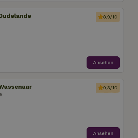
 Oudelande
8,9/10
Ansehen
 Wassenaar
9,3/10
e
Ansehen